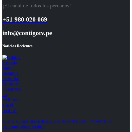
¡El canal de todos los peruanos!
+51 980 020 069
info@contigotv.pe
Noticias Recientes
Ollanta Humala marca distancia de Keiko Fujimori: “Nosotros no
recibimos, ella sí recibió”