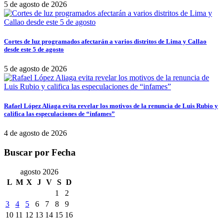
5 de agosto de 2026
Cortes de luz programados afectarán a varios distritos de Lima y Callao
desde este 5 de agosto
5 de agosto de 2026
Rafael López Aliaga evita revelar los motivos de la renuncia de Luis Rubio y
califica las especulaciones de “infames”
4 de agosto de 2026
Buscar por Fecha
agosto 2026
L
M
X
J
V
S
D
1
2
3
4
5
6
7
8
9
10
11
12
13
14
15
16