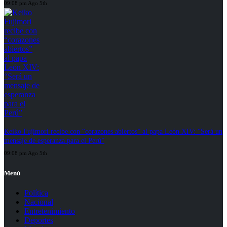
09:08 pm Ago 5th
Keiko Fujimori recibe con “corazones abiertos” al papa León XIV: “Será un
mensaje de esperanza para el Perú”
09:08 pm Ago 5th
Menú
Política
Nacional
Entretenimiento
Deportes