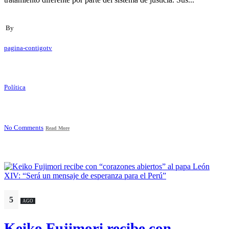
By
pagina-contigotv
Política
No Comments
Read More
5
AGO
Keiko Fujimori recibe con