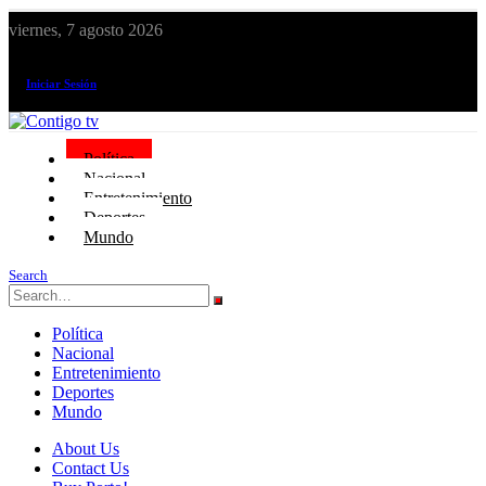
viernes, 7 agosto 2026
¡El canal de todos los peruanos!
Iniciar Sesión
Política
Nacional
Entretenimiento
Deportes
Mundo
Search
Política
Nacional
Entretenimiento
Deportes
Mundo
About Us
Contact Us