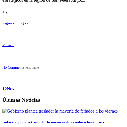
estratégicos en la región de San Petersburgo,...
By
pagina-contigotv
Música
No Comments
Read More
1
2
Next
Últimas Noticias
Gobierno plantea trasladar la mayoría de feriados a los viernes