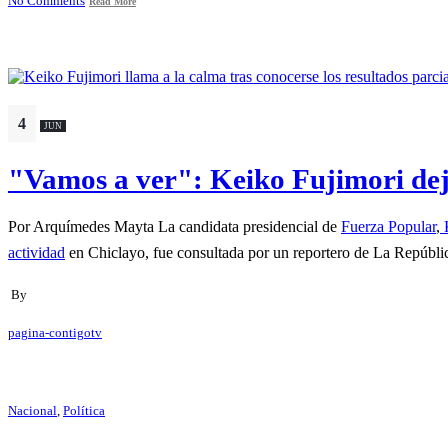
No Comments
Read More
4
JUN
"Vamos a ver": Keiko Fujimori deja 
Por Arquímedes Mayta La candidata presidencial de
Fuerza Popular
,
K
actividad
en Chiclayo, fue consultada por un reportero de La República 
By
pagina-contigotv
Nacional
,
Política