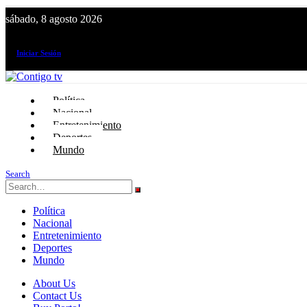
sábado, 8 agosto 2026
¡El canal de todos los peruanos!
Iniciar Sesión
Política
Nacional
Entretenimiento
Deportes
Mundo
Search
Política
Nacional
Entretenimiento
Deportes
Mundo
About Us
Contact Us