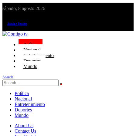
sábado, 8 agosto 2026
¡El canal de todos los peruanos!
Iniciar Sesión
Política
Nacional
Entretenimiento
Deportes
Mundo
Search
Política
Nacional
Entretenimiento
Deportes
Mundo
About Us
Contact Us