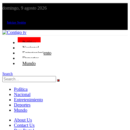
domingo, 9 agosto 2026
¡El canal de todos los peruanos!
Iniciar Sesión
Política
Nacional
Entretenimiento
Deportes
Mundo
Search
Política
Nacional
Entretenimiento
Deportes
Mundo
About Us
Contact Us