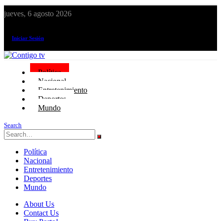
jueves, 6 agosto 2026
¡El canal de todos los peruanos!
Iniciar Sesión
Política
Nacional
Entretenimiento
Deportes
Mundo
Search
Política
Nacional
Entretenimiento
Deportes
Mundo
About Us
Contact Us