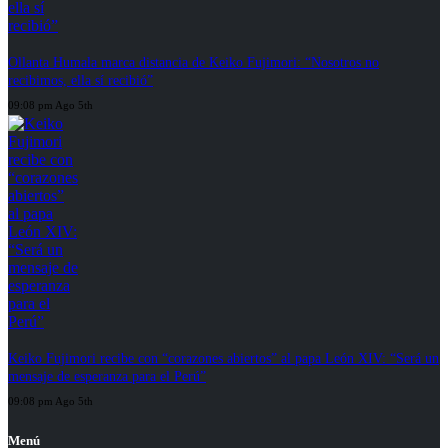
Ollanta Humala marca distancia de Keiko Fujimori: “Nosotros no
recibimos, ella sí recibió”
09:08 pm Ago 5th
Keiko Fujimori recibe con “corazones abiertos” al papa León XIV: “Será un
mensaje de esperanza para el Perú”
09:08 pm Ago 5th
Menú