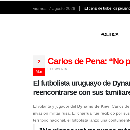
viernes, 7 agosto 2026
¡El canal de todos los peruan
POLÍTICA
Carlos de Pena: “No 
2
0 COMMENTS
Mar
El futbolista uruguayo de Dyna
reencontrarse con sus familiar
El volante y jugador del
Dynamo de Kiev
,
Carlos de
invasión militar rusa. El ‘charrua’ fue recibido por sus
territorio nacional, el futbolista lanzo una contunden