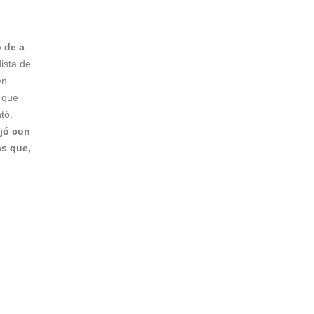
 de a
ista de
en
 que
tó,
ajó con
s que,