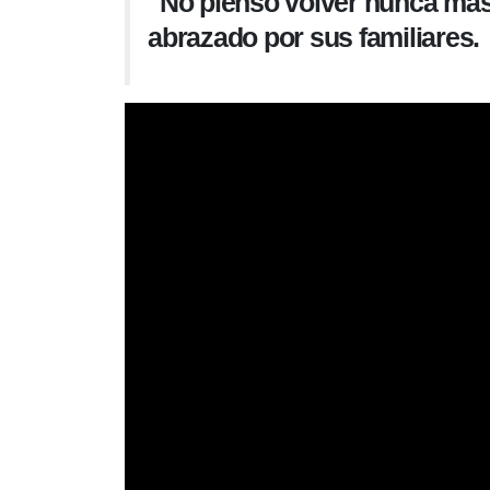
"No pienso volver nunca más
abrazado por sus familiares.