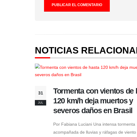
NOTICIAS RELACION
Tormenta con vientos de 
31
120 km/h deja muertos y
JUL
severos daños en Brasil
Por Fabiana Luciani Una intensa tormenta
acompañada de lluvias y ráfagas de viento