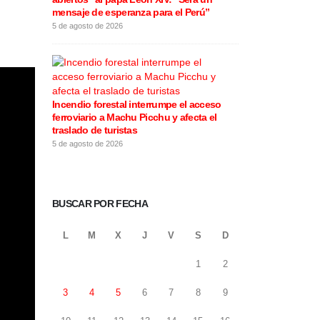
mensaje de esperanza para el Perú”
este 5 de agos
5 de agosto de 2026
5 de agosto de 20
Incendio forestal interrumpe el acceso
Rafael López Al
ferroviario a Machu Picchu y afecta el
motivos de la 
traslado de turistas
califica las e
5 de agosto de 2026
4 de agosto de 20
BUSCAR POR FECHA
L
M
X
J
V
S
D
1
2
3
4
5
6
7
8
9