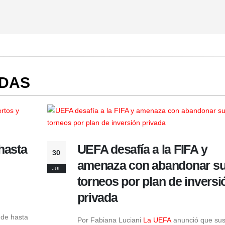
ADAS
hasta
UEFA desafía a la FIFA y
30
amenaza con abandonar s
JUL
torneos por plan de inversi
privada
 de hasta
Por Fabiana Luciani
La UEFA
anunció que sus