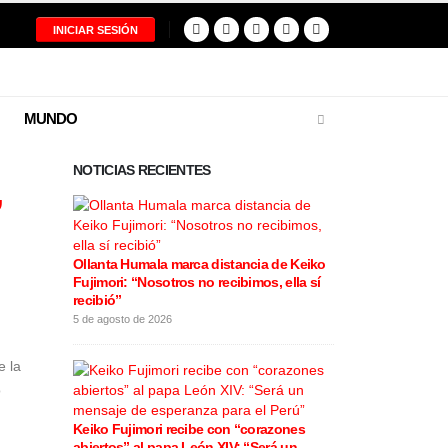
INICIAR SESIÓN
MUNDO
NOTICIAS RECIENTES
”
Ollanta Humala marca distancia de Keiko
Restos del pilo
Fujimori: “Nosotros no recibimos, ella sí
tragedia aérea
recibió”
entregados a s
5 de agosto de 2026
5 de agosto de 20
e la
ó
Keiko Fujimori recibe con “corazones
Cortes de luz
abiertos” al papa León XIV: “Será un
varios distrit