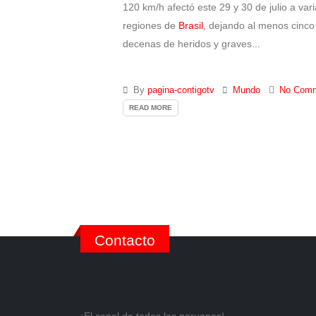
120 km/h afectó este 29 y 30 de julio a var
regiones de
Brasil
, dejando al menos cinco 
decenas de heridos y graves...
By
pagina-contigotv
Mundo
No Com
READ MORE
Contacto
¡El canal de todos los peruanos!