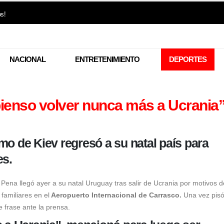
os!
NACIONAL
ENTRETENIMIENTO
DEPORTES
pienso volver nunca más a Ucrania
mo de Kiev regresó a su natal país para
es.
 Pena
llegó ayer a su natal Uruguay tras salir de
Ucrania
por motivos d
 familiares en el
Aeropuerto Internacional de Carrasco.
Una vez pis
te frase ante la prensa.