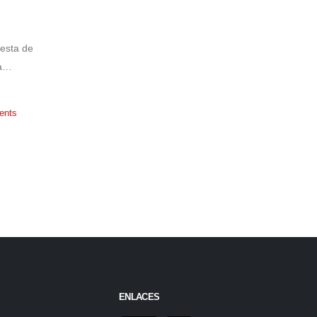
cerrada la llegada de Vozinha, el arquero
caboverdiano que fue una de las figuras más
esta de
comentadas del
Mundial 2026
y que ahora está a
a
paso de convertirse en refuerzo...
ents
By
pagina-contigotv
Deportes
No Comment
READ MORE
ENLACES