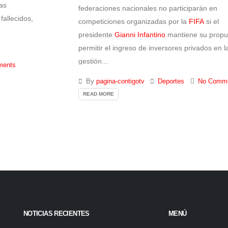
ias
federaciones nacionales no participarán en
fallecidos,
competiciones organizadas por la
FIFA
si el
presidente
Gianni Infantino
mantiene su propu
permitir el ingreso de inversores privados en l
gestión...
ments
By
pagina-contigotv
Deportes
No Comm
READ MORE
NOTICIAS RECIENTES
MENÚ