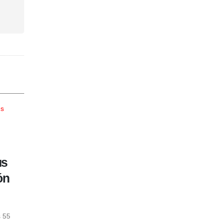
Vozinha muy cerca de Colo
25
us
Colo: el arquero caboverdian
JUL
ón
que seduce al Cacique tras el
Mundial
 55
Por Fabiana Luciani
Colo Colo
ya tiene prácticam