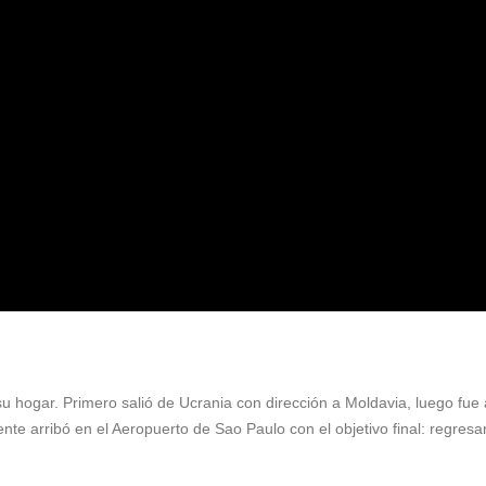
u hogar. Primero salió de Ucrania con dirección a Moldavia, luego fue 
te arribó en el Aeropuerto de Sao Paulo con el objetivo final: regresa