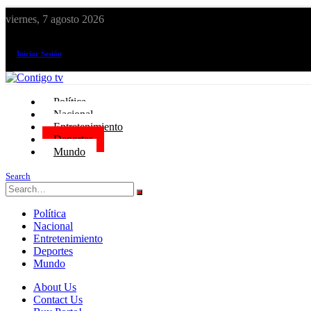
viernes, 7 agosto 2026
¡El canal de todos los peruanos!
Iniciar Sesión
Política
Nacional
Entretenimiento
Deportes
Mundo
Search
Política
Nacional
Entretenimiento
Deportes
Mundo
About Us
Contact Us