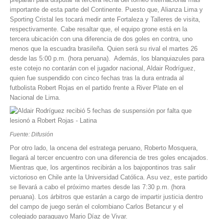
importante de esta parte del Continente. Puesto que, Alianza Lima y
Sporting Cristal
les tocará medir ante Fortaleza y Talleres de visita,
respectivamente. Cabe resaltar que, el equipo grone está en la
tercera ubicación con una diferencia de dos goles en contra, uno
menos que la escuadra brasileña. Quien será su rival el martes 26
desde las 5:00 p.m. (hora peruana). Además, los blanquiazules para
este cotejo no contarán con el jugador nacional,
Aldair Rodríguez
,
quien fue suspendido con cinco fechas tras la dura entrada al
futbolista Robert Rojas en el partido frente a River Plate en el
Nacional de Lima.
Fuente: Difusión
Por otro lado, la oncena del estratega peruano, Roberto Mosquera,
llegará al tercer encuentro con una diferencia de tres goles encajados.
Mientras que, los argentinos recibirán a los bajopontinos tras salir
victorioso en Chile ante la Universidad Católica. Asu vez, este partido
se llevará a cabo el próximo martes desde las 7:30 p.m. (hora
peruana). Los árbitros que estarán a cargo de impartir justicia dentro
del campo de juego serán el colombiano Carlos Betancur y el
colegiado paraguayo Mario Díaz de Vivar.