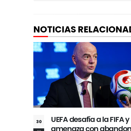
NOTICIAS RELACIONA
 y
Vozinha muy cerca de 
25
onar
Colo: el arquero