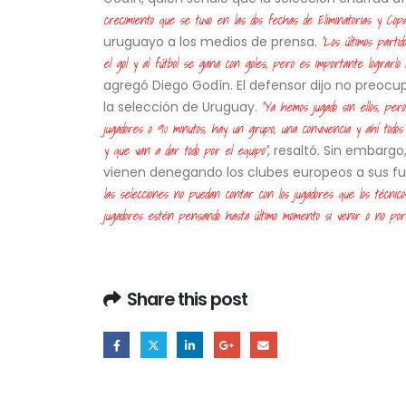
relaciones diplomáticas con México
crecimiento que se tuvo en las dos fechas de Eliminatorias y Cop
7 de agosto de 2026
"Los últimos parti
uruguayo a los medios de prensa.
el gol y al fútbol se gana con goles, pero es importante lograrl
Poder Judicial admite
agregó Diego Godín. El defensor dijo no preocupa
recurso de Pedro Castillo y
"Ya hemos jugado sin ellos, pero
la selección de Uruguay.
autoriza su intervención en
audiencia
jugadores o 90 minutos, hay un grupo, una convivencia y ahí to
7 de agosto de 2026
y que van a dar todo por el equipo"
, resaltó. Sin embargo
vienen denegando los clubes europeos a sus fu
las selecciones no puedan contar con los jugadores que los técnic
jugadores estén pensando hasta último momento si venir o no por
Share this post