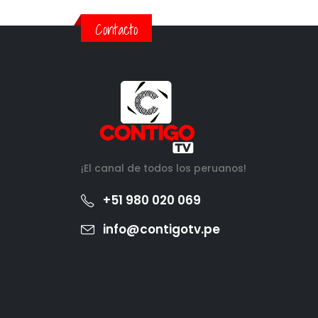
Contacto
¡El canal de todos los peruanos!
+51 980 020 069
info@contigotv.pe