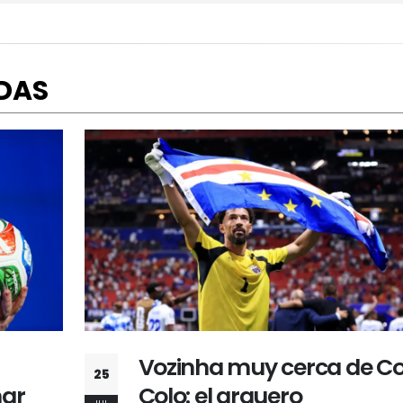
DAS
Colo
Universitario venció 2-1 a
25
Cusco FC con gol agónic