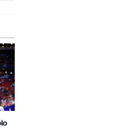
UEFA desafía a la FIFA y
30
o de
amenaza con abandonar