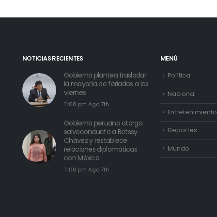
NOTICIAS RECIENTES
MENÚ
Gobierno plantea trasladar
Política
la mayoría de feriados a los
viernes
Nacional
11:08 pm Ago 7th
Entretenimiento
Gobierno peruano otorga
Deportes
salvoconducto a Betssy
Chávez y restablece
Mundo
relaciones diplomáticas
con México
11:08 pm Ago 7th