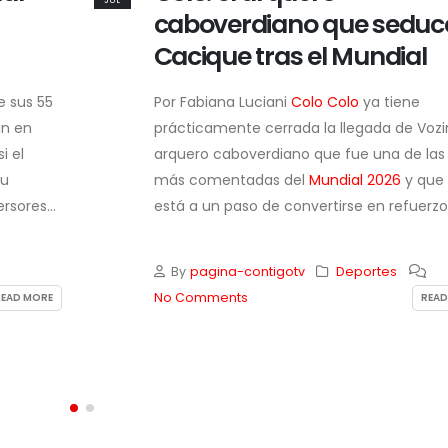
JUL
ce al
Lapadula y se consolida e
cima del Clausura
Por Fabiana Luciani
Universitario de Depor
zinha, el
logró un triunfo sufrido pero muy valioso p
as figuras
ante
Cusco FC
en el
Estadio Monumental
ue ahora
partido que se resolvió en los minutos fina
zo...
que dejó a los...
By
pagina-contigotv
Deportes
No Comments
READ MORE
READ