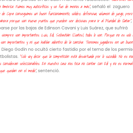
sí recibió”
relaciones diplomáticas co
a América. Fuimos muy autocríticos y se fue de menos a más"
, señaló el zaguero
5 de agosto de 2026
7 de agosto de 2026
do de Copa conseguimos un buen funcionamiento, solidez defensiva, volumen de juego, pero 
o ahora porque son nueve puntos que pueden ser decisivos para ir al Mundial de Qatar"
,
Keiko Fujimori recibe con
Poder Judicial adm
rse por las bajas de Edinson Cavani y Luis Suárez, que sufrirá
“corazones abiertos” al papa
recurso de Pedro Ca
 siempre son importantes. Luis, Edi, Sebastián (Coates), todos lo son. Porque no es solo 1
León XIV: “Será un mensaje de
autoriza su interv
esperanza para el Perú”
audiencia
dos son importantes y ni que hablar adentro de la cancha. Tenemos jugadores en un bue
5 de agosto de 2026
7 de agosto de 2026
, Diego Godín no ocultó cierto fastidio por el tema de los permi
"Solo voy decir que la competición está desvirtuada por lo sucedido. No es n
tbolistas.
os consideran seleccionables. En nuestro caso nos toca no contar con Edi y no es normal
que quedan en el medio"
, sentenció.