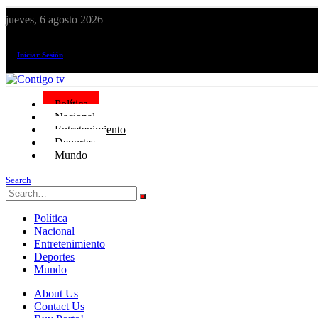
jueves, 6 agosto 2026
¡El canal de todos los peruanos!
Iniciar Sesión
Política
Nacional
Entretenimiento
Deportes
Mundo
Search
Política
Nacional
Entretenimiento
Deportes
Mundo
About Us
Contact Us