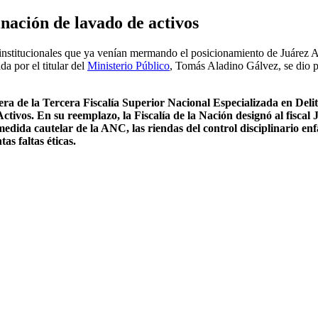
nación de lavado de activos
stitucionales que ya venían mermando el posicionamiento de Juárez Atoc
a por el titular del
Ministerio Público
, Tomás Aladino Gálvez, se dio p
ra de la Tercera Fiscalía Superior Nacional Especializada en Del
 Activos. En su reemplazo, la Fiscalía de la Nación designó al fis
a medida cautelar de la ANC, las riendas del control disciplinario en
as faltas éticas.