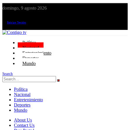
domingo, 9 agosto 2026
¡El canal de todos los peruanos!
Iniciar Sesión
Política
Nacional
Entretenimiento
Deportes
Mundo
Search
Política
Nacional
Entretenimiento
Deportes
Mundo
About Us
Contact Us