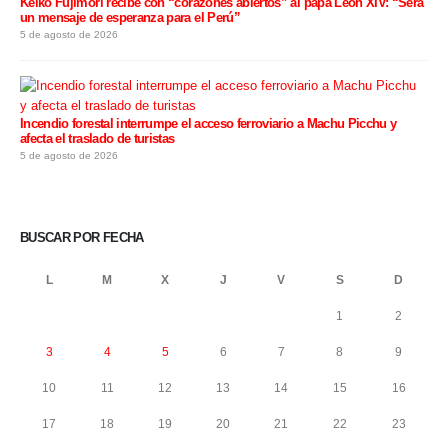
Keiko Fujimori recibe con “corazones abiertos” al papa León XIV: “Será
un mensaje de esperanza para el Perú”
5 de agosto de 2026
Incendio forestal interrumpe el acceso ferroviario a Machu Picchu y
afecta el traslado de turistas
5 de agosto de 2026
BUSCAR POR FECHA
L
M
X
J
V
S
D
1
2
3
4
5
6
7
8
9
10
11
12
13
14
15
16
17
18
19
20
21
22
23