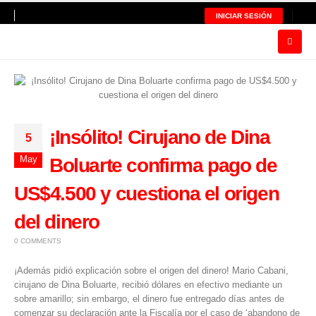
INICIAR SESIÓN
¡Insólito! Cirujano de Dina
5
May
Boluarte confirma pago de
US$4.500 y cuestiona el origen
del dinero
0 COMMENTS
¡Además pidió explicación sobre el origen del dinero! Mario Cabani,
cirujano de Dina Boluarte, recibió dólares en efectivo mediante un
sobre amarillo; sin embargo, el dinero fue entregado días antes de
comenzar su declaración ante la Fiscalía por el caso de ‘abandono de