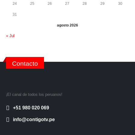
24
25
26
27
28
29
30
31
agosto 2026
« Jul
Contacto
¡El canal de todos los peruanos!
+51 980 020 069
info@contigotv.pe