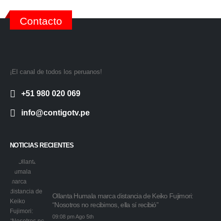
Contacto
¡El canal de todos los peruanos!
+51 980 020 069
info@contigotv.pe
NOTICIAS RECIENTES
Ollanta Humala marca distancia de Keiko Fujimori:
“Nosotros no recibimos, ella sí recibió”
09:08 pm Ago 5th