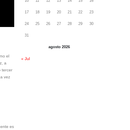
10
11
12
13
14
15
16
17
18
19
20
21
22
23
24
25
26
27
28
29
30
31
agosto 2026
omo el
« Jul
z, a
 tercer
da vez
mente es