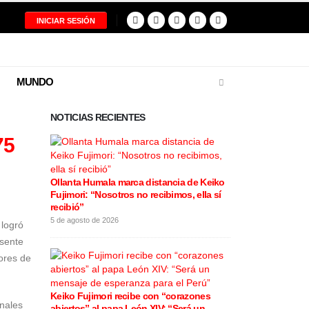
INICIAR SESIÓN
MUNDO
NOTICIAS RECIENTES
75
Ollanta Humala marca distancia de Keiko
Restos del pilo
Fujimori: “Nosotros no recibimos, ella sí
tragedia aérea
recibió”
entregados a s
5 de agosto de 2026
5 de agosto de 20
 logró
esente
ores de
Keiko Fujimori recibe con “corazones
Cortes de luz
onales
abiertos” al papa León XIV: “Será un
varios distrit