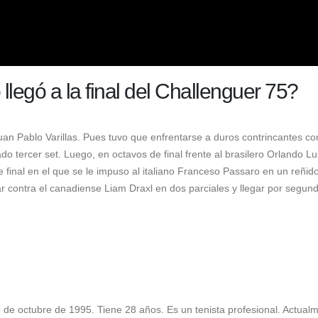
llegó a la final del Challenguer 75?
 Juan Pablo Varillas. Pues tuvo que enfrentarse a duros contrincantes c
do tercer set. Luego, en octavos de final frente al brasilero Orlando Lu
 final en el que se le impuso al italiano Franceso Passaro en un reñido
gar contra el canadiense Liam Draxl en dos parciales y llegar por segun
 6 de octubre de 1995. Tiene 28 años. Es un tenista profesional. Actual