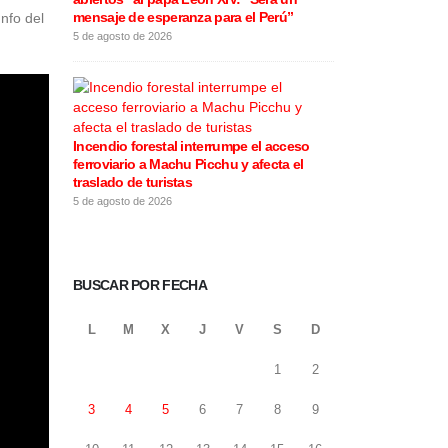
mensaje de esperanza para el Perú”
este 5 de agos
nfo del
5 de agosto de 2026
5 de agosto de 20
Incendio forestal interrumpe el acceso
Rafael López Al
ferroviario a Machu Picchu y afecta el
motivos de la 
traslado de turistas
califica las e
5 de agosto de 2026
4 de agosto de 20
BUSCAR POR FECHA
L
M
X
J
V
S
D
1
2
3
4
5
6
7
8
9