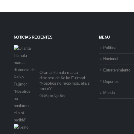
NOTICIAS RECIENTES
MENÚ
Política
Nacional
Entretenimiento
Ollanta Humala marca
distancia de Keiko Fujimori:
Deportes
“Nosotros no recibimos, ella sí
recibió”
Mundo
09:08 pm Ago 5th