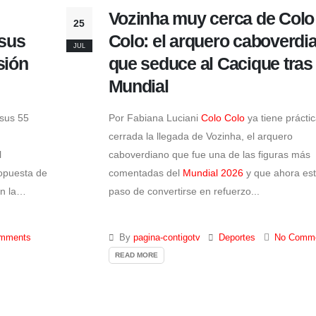
Vozinha muy cerca de Colo
25
sus
Colo: el arquero caboverdi
JUL
sión
que seduce al Cacique tras 
Mundial
sus 55
Por Fabiana Luciani
Colo Colo
ya tiene prácti
cerrada la llegada de Vozinha, el arquero
l
caboverdiano que fue una de las figuras más
opuesta de
comentadas del
Mundial 2026
y que ahora est
n la
paso de convertirse en refuerzo...
mments
By
pagina-contigotv
Deportes
No Comm
READ MORE