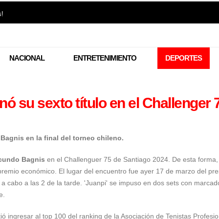
s!
NACIONAL
ENTRETENIMIENTO
DEPORTES
nó su sexto título en el Challenger 
Bagnis en la final del torneo chileno.
cundo Bagnis
en el
Challenguer 75 de Santiago 2024
. De esta forma,
n premio económico. El lugar del encuentro fue ayer 17 de marzo del pr
a cabo a las 2 de la tarde. 'Juanpi' se impuso en dos sets con marcad
e.
ió ingresar al top 100 del ranking de la
Asociación de Tenistas Profesi