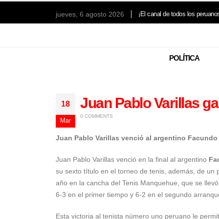
jueves, 6 agosto 2026
¡El canal de todos los peruano
POLÍTICA
Juan Pablo Varillas ga
18
0 COMMENTS
Mar
Juan Pablo Varillas venció al argentino Facundo 
Juan Pablo Varillas
venció en la final al argentino
Fa
su sexto título en el torneo de tenis, además, de u
año en la cancha del Tenis Manquehue, que se llevó 
6-3 en el primer tiempo y 6-2 en el segundo arranqu
Esta victoria al tenista número uno peruano le permit