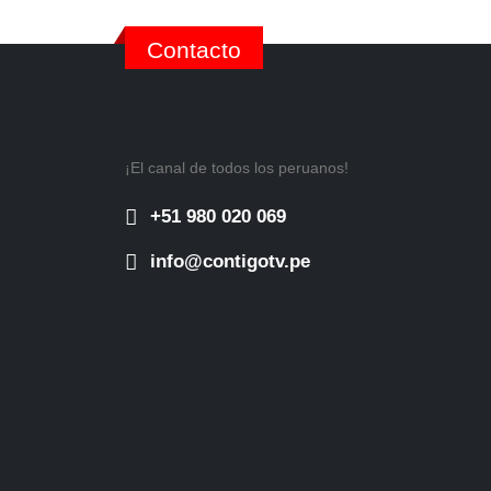
Contacto
¡El canal de todos los peruanos!
+51 980 020 069
info@contigotv.pe