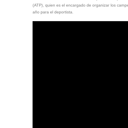
(ATP)
, quien es el encargado de organizar los campe
año para el deportista.