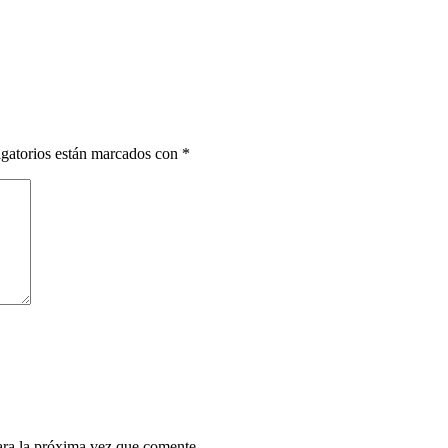
gatorios están marcados con
*
ara la próxima vez que comente.