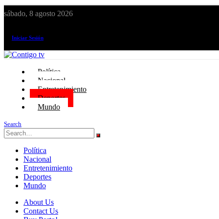
sábado, 8 agosto 2026
¡El canal de todos los peruanos!
Iniciar Sesión
Política
Nacional
Entretenimiento
Deportes
Mundo
Search
Política
Nacional
Entretenimiento
Deportes
Mundo
About Us
Contact Us