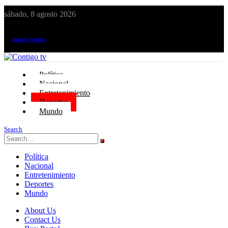
sábado, 8 agosto 2026
¡El canal de todos los peruanos!
Iniciar Sesión
Política
Nacional
Entretenimiento
Deportes
Mundo
Search
Política
Nacional
Entretenimiento
Deportes
Mundo
About Us
Contact Us