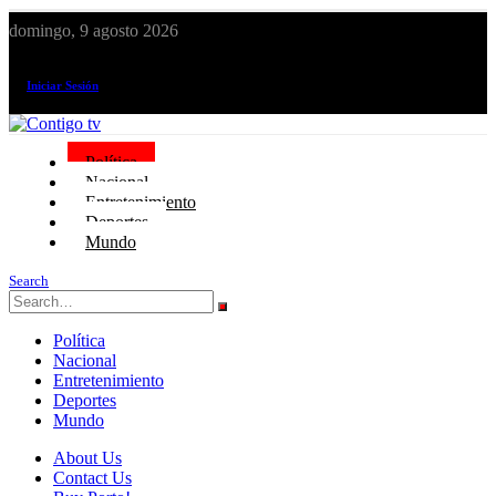
domingo, 9 agosto 2026
¡El canal de todos los peruanos!
Iniciar Sesión
Política
Nacional
Entretenimiento
Deportes
Mundo
Search
Política
Nacional
Entretenimiento
Deportes
Mundo
About Us
Contact Us