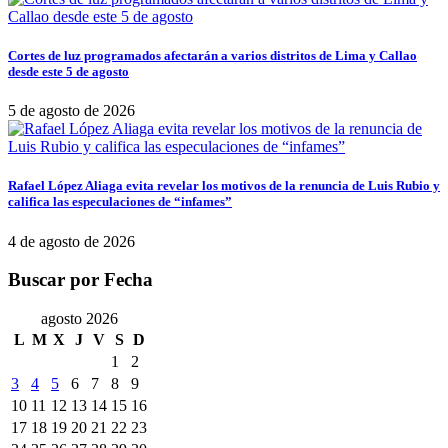
Cortes de luz programados afectarán a varios distritos de Lima y Callao
desde este 5 de agosto
5 de agosto de 2026
Rafael López Aliaga evita revelar los motivos de la renuncia de Luis Rubio y
califica las especulaciones de “infames”
4 de agosto de 2026
Buscar por Fecha
agosto 2026
L
M
X
J
V
S
D
1
2
3
4
5
6
7
8
9
10
11
12
13
14
15
16
17
18
19
20
21
22
23