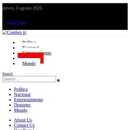
jueves, 6 agosto 2026
¡El canal de todos los peruanos!
Iniciar Sesión
Política
Nacional
Entretenimiento
Deportes
Mundo
Search
Política
Nacional
Entretenimiento
Deportes
Mundo
About Us
Contact Us