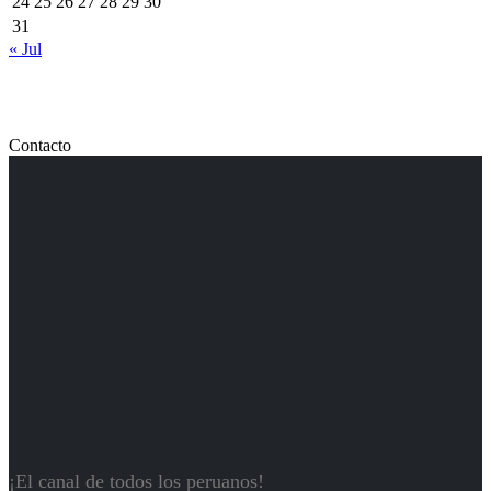
24
25
26
27
28
29
30
31
« Jul
Contacto
¡El canal de todos los peruanos!