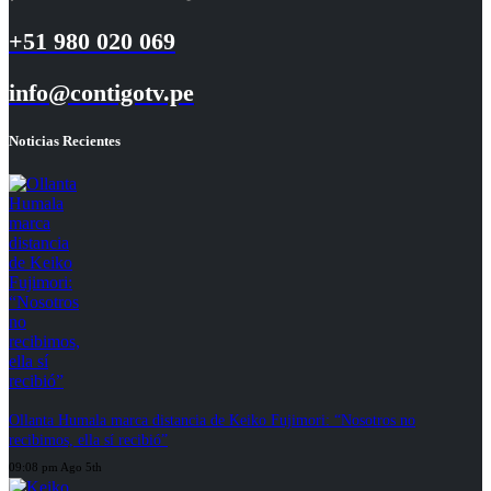
+51 980 020 069
info@contigotv.pe
Noticias Recientes
Ollanta Humala marca distancia de Keiko Fujimori: “Nosotros no
recibimos, ella sí recibió”
09:08 pm Ago 5th