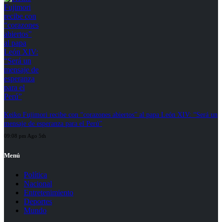
Keiko Fujimori recibe con “corazones abiertos” al papa León XIV: “Será un
mensaje de esperanza para el Perú”
09:08 pm Ago 5th
Menú
Política
Nacional
Entretenimiento
Deportes
Mundo