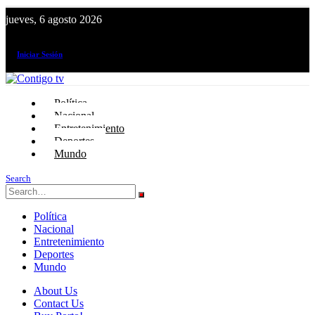
jueves, 6 agosto 2026
¡El canal de todos los peruanos!
Iniciar Sesión
Política
Nacional
Entretenimiento
Deportes
Mundo
Search
Política
Nacional
Entretenimiento
Deportes
Mundo
About Us
Contact Us