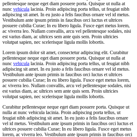
pellentesque neque eget diam posuere porta. Quisque ut nulla at
nunc
vehicula
lacinia. Proin adipiscing porta tellus, ut feugiat nibh
adipiscing sit amet. In eu justo a felis faucibus ornare vel id metus.
Vestibulum ante ipsum primis in faucibus orci luctus et ultrices
posuere cubilia Curae; In eu libero ligula. Fusce eget metus lorem,
ac viverra leo. Nullam convallis, arcu vel pellentesque sodales, nisi
est varius diam, ac ultrices sem ante quis sem. Proin ultricies
volutpat sapien, nec scelerisque ligula mollis lobortis.
Lorem ipsum dolor sit amet, consectetur adipiscing elit. Curabitur
pellentesque neque eget diam posuere porta. Quisque ut nulla at
nunc
vehicula
lacinia. Proin adipiscing porta tellus, ut feugiat nibh
adipiscing sit amet. In eu justo a felis faucibus ornare vel id metus.
Vestibulum ante ipsum primis in faucibus orci luctus et ultrices
posuere cubilia Curae; In eu libero ligula. Fusce eget metus lorem,
ac viverra leo. Nullam convallis, arcu vel pellentesque sodales, nisi
est varius diam, ac ultrices sem ante quis sem. Proin ultricies
volutpat sapien, nec scelerisque ligula mollis lobortis.
Curabitur pellentesque neque eget diam posuere porta. Quisque ut
nulla at nunc vehicula lacinia. Proin adipiscing porta tellus, ut
feugiat nibh adipiscing sit amet. In eu justo a felis faucibus ornare
vel id metus. Vestibulum ante ipsum primis in faucibus orci luctus et
ultrices posuere cubilia Curae; In eu libero ligula. Fusce eget metus
lorem, ac viverra leo. Vestibulum ante ipsum primis in faucibus orci