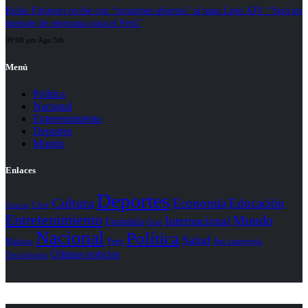
Keiko Fujimori recibe con “corazones abiertos” al papa León XIV: “Será un
mensaje de esperanza para el Perú”
09:08 pm Ago 5th
Menú
Política
Nacional
Entretenimiento
Deportes
Mundo
Enlaces
Deportes
Cultura
Economía
Educación
Cine
Ciencia
Entretenimiento
Mundo
Internacional
Farándula
Gear
Nacional
Política
Salud
Perú
Sin categoría
Música
Últimas noticias
Tecnología