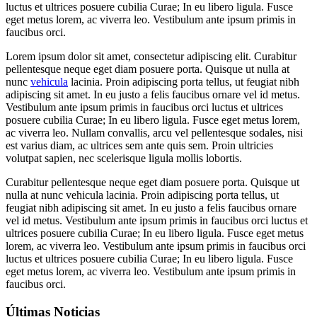
luctus et ultrices posuere cubilia Curae; In eu libero ligula. Fusce
eget metus lorem, ac viverra leo. Vestibulum ante ipsum primis in
faucibus orci.
Lorem ipsum dolor sit amet, consectetur adipiscing elit. Curabitur
pellentesque neque eget diam posuere porta. Quisque ut nulla at
nunc
vehicula
lacinia. Proin adipiscing porta tellus, ut feugiat nibh
adipiscing sit amet. In eu justo a felis faucibus ornare vel id metus.
Vestibulum ante ipsum primis in faucibus orci luctus et ultrices
posuere cubilia Curae; In eu libero ligula. Fusce eget metus lorem,
ac viverra leo. Nullam convallis, arcu vel pellentesque sodales, nisi
est varius diam, ac ultrices sem ante quis sem. Proin ultricies
volutpat sapien, nec scelerisque ligula mollis lobortis.
Curabitur pellentesque neque eget diam posuere porta. Quisque ut
nulla at nunc vehicula lacinia. Proin adipiscing porta tellus, ut
feugiat nibh adipiscing sit amet. In eu justo a felis faucibus ornare
vel id metus. Vestibulum ante ipsum primis in faucibus orci luctus et
ultrices posuere cubilia Curae; In eu libero ligula. Fusce eget metus
lorem, ac viverra leo. Vestibulum ante ipsum primis in faucibus orci
luctus et ultrices posuere cubilia Curae; In eu libero ligula. Fusce
eget metus lorem, ac viverra leo. Vestibulum ante ipsum primis in
faucibus orci.
Últimas Noticias