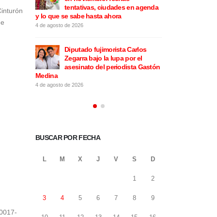
s en agenda
género y asegura que
tentativ
Cinturón
colaborará con la investigación
y lo que se sabe 
ue
3 de agosto de 2026
4 de agosto de 2026
 Carlos
Keiko Fujimori confirma
Diputado
por el
despliegue de las Fuerzas
Zegarra b
ista Gastón
Armadas en las calles y el
asesinat
transporte
Medina
3 de agosto de 2026
4 de agosto de 2026
BUSCAR POR FECHA
L
M
X
J
V
S
D
1
2
3
4
5
6
7
8
9
-0017-