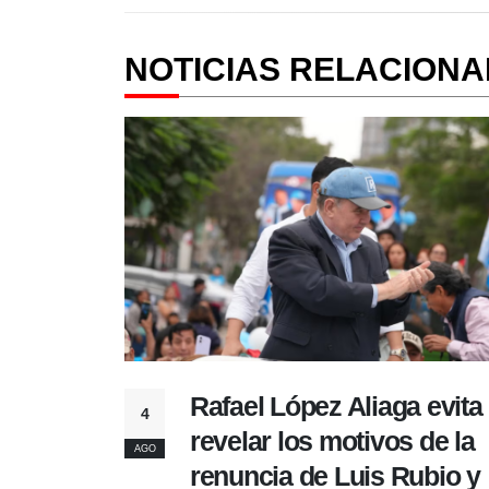
NOTICIAS RELACION
ta
Papa León XIV visitará el
4
a
en noviembre: fechas
AGO
 y
tentativas, ciudades en 