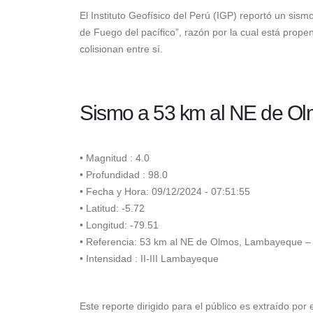
tentativas, ciudades en agenda
El Instituto Geofísico del Perú (IGP)
reportó un sismo
y lo que se sabe hasta ahora
de Fuego del pacífico”, razón por la cual está prop
4 de agosto de 2026
colisionan entre sí.
Diputado fujimorista Carlos
Zegarra bajo la lupa por el
asesinato del periodista Gastón
Sismo a 53 km al NE de O
Medina
4 de agosto de 2026
• Magnitud : 4.0
• Profundidad : 98.0
• Fecha y Hora: 09/12/2024 - 07:51:55
• Latitud: -5.72
• Longitud: -79.51
• Referencia: 53 km al NE de Olmos, Lambayeque 
• Intensidad : II-III Lambayeque
Este reporte dirigido para el público es extraído por 