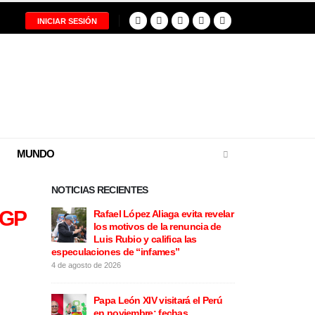
INICIAR SESIÓN
MUNDO
NOTICIAS RECIENTES
IGP
vita revelar
Renovación Popular en
Rafael L
nuncia de
problemas: Luis Rubio renuncia
los moti
 las
de manera irrevocable a su
Luis Rubi
candidatura a la Alcaldía de Lima
especulaciones d
4 de agosto de 2026
4 de agosto de 2026
rá el Perú
Julián Pérez Mallqui rechaza
Papa Leó
s
acusaciones por violencia de
en novie