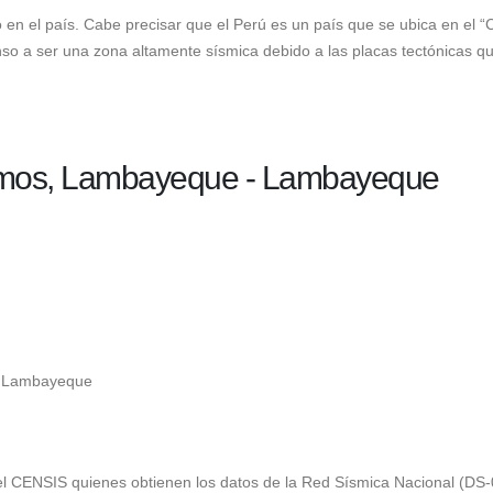
género y asegura que
tentativas, ciudade
 en el país. Cabe precisar que el Perú es un país que se ubica en el “
colaborará con la investigación
y lo que se sabe hasta ahora
enso a ser una zona altamente sísmica debido a las placas tectónicas q
3 de agosto de 2026
4 de agosto de 2026
Keiko Fujimori confirma
Diputado fujimorista
despliegue de las Fuerzas
Zegarra bajo la lupa 
Armadas en las calles y el
asesinato del period
lmos, Lambayeque - Lambayeque
transporte
Medina
3 de agosto de 2026
4 de agosto de 2026
– Lambayeque
el
CENSIS
quienes obtienen los datos de la Red Sísmica Nacional (DS