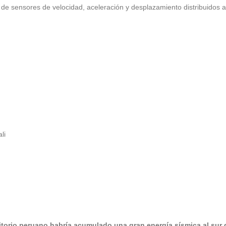
e sensores de velocidad, aceleración y desplazamiento distribuidos a
li
rritorio peruano habría acumulado una gran energía sísmica al sur 