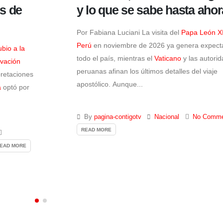
ora
Medina
n XIV
al
Por Arquímedes Mayta El diputado de
Fuerza 
ctativa en
Carlos Zegarra Sánchez
quedó en el centro de
oridades
investigación por el asesinato del periodista i
je
Gastón Medina
, un caso que sigue marcado p
impunidad y por la...
mments
By
pagina-contigotv
Nacional
,
Política
No Comments
READ