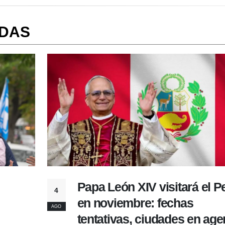
ADAS
 Perú
Diputado fujimorista Carlos
4
Zegarra bajo la lupa por el
AGO
agenda
asesinato del periodista Ga