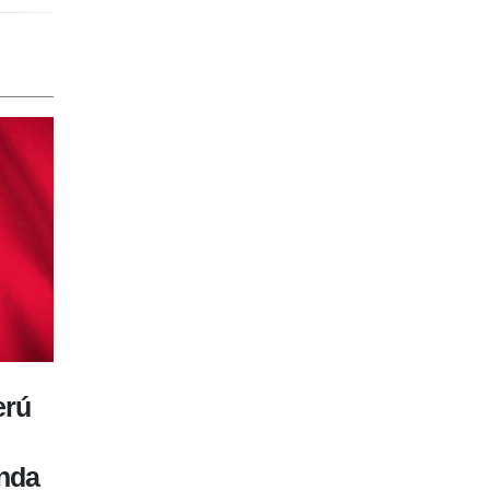
Rafael López Aliaga evita
4
revelar los motivos de la
AGO
stón
renuncia de Luis Rubio y