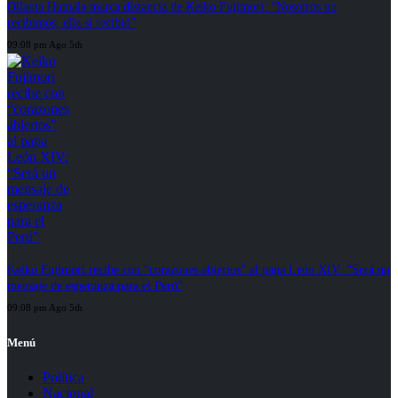
Ollanta Humala marca distancia de Keiko Fujimori: “Nosotros no
recibimos, ella sí recibió”
09:08 pm Ago 5th
Keiko Fujimori recibe con “corazones abiertos” al papa León XIV: “Será un
mensaje de esperanza para el Perú”
09:08 pm Ago 5th
Menú
Política
Nacional