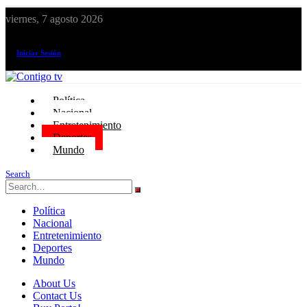
viernes, 7 agosto 2026
¡El canal de todos los peruanos!
Iniciar Sesión
Política
Nacional
Entretenimiento
Deportes
Mundo
Search
Política
Nacional
Entretenimiento
Deportes
Mundo
About Us
Contact Us