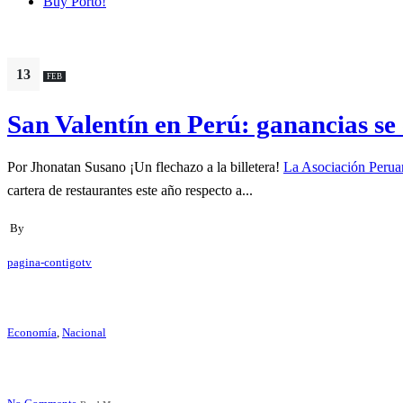
Buy Porto!
13
FEB
San Valentín en Perú: ganancias se 
Por Jhonatan Susano ¡Un flechazo a la billetera!
La Asociación Peruan
cartera de restaurantes este año respecto a...
By
pagina-contigotv
Economía
,
Nacional