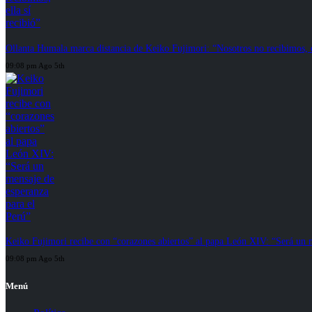
Ollanta Humala marca distancia de Keiko Fujimori: “Nosotros no recibimos, el
09:08 pm Ago 5th
Keiko Fujimori recibe con “corazones abiertos” al papa León XIV: “Será un m
09:08 pm Ago 5th
Menú