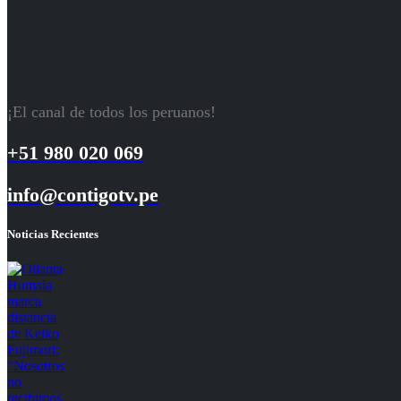
¡El canal de todos los peruanos!
+51 980 020 069
info@contigotv.pe
Noticias Recientes