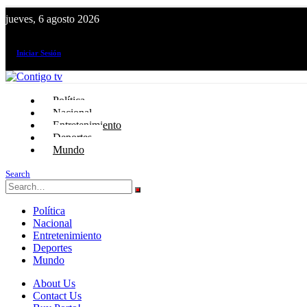
jueves, 6 agosto 2026
¡El canal de todos los peruanos!
Iniciar Sesión
Política
Nacional
Entretenimiento
Deportes
Mundo
Search
Política
Nacional
Entretenimiento
Deportes
Mundo
About Us
Contact Us