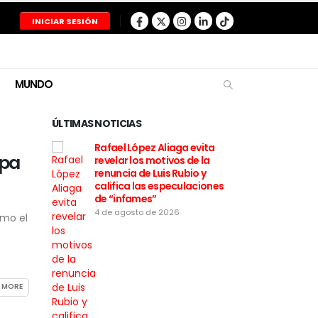
INICIAR SESIÓN
MUNDO
ÚLTIMAS NOTICIAS
Rafael López Aliaga evita
Renovación Popula
opa
revelar los motivos de la
problemas: Luis Ru
renuncia de Luis Rubio y
renuncia de maner
califica las especulaciones
irrevocable a su c
de “infames”
a la Alcaldía de Lim
4 de agosto de 2026
4 de agosto de 2026
omo el
 MORE