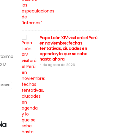
Papa León XIV visitará el Perú
Julián Pérez Mallqu
en noviembre: fechas
acusaciones por vi
tentativas, ciudades en
género y asegura 
agenda y lo que se sabe
colaborará con la
próximo
hasta ahora
investigación
po D
4 de agosto de 2026
3 de agosto de 2026
 MORE
ia