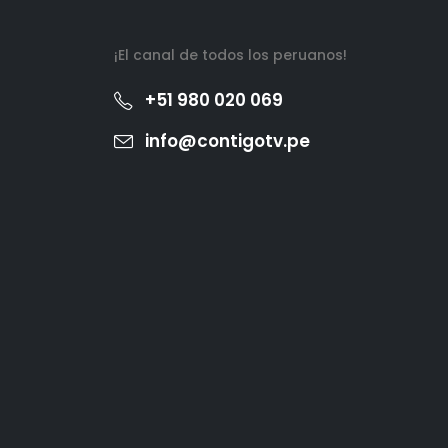
¡El canal de todos los peruanos!
+51 980 020 069
info@contigotv.pe