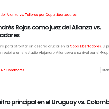
rés Rojas como juez del Alianza vs.
pa León XIV visitará el Perú
Julián Pérez Mallqui rechaza
tadores
 noviembre: fechas
acusaciones por violencia de
ntativas, ciudades en
género y asegura que
enda y lo que se sabe
colaborará con la
ra para afrontar un desafío crucial en la
Copa Libertadores
. El 
sta ahora
investigación
l recibirá en el estadio Alejandro Villanueva a su rival por el Gru
de agosto de 2026
3 de agosto de 2026
No Comments
READ
bitro principal en el Uruguay vs. Colomb