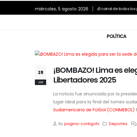
miércoles, 5 agosto 2026
¡El canal de todos lo
POLÍTICA
Ra
¡BOMBAZO! Lima es elegi
re
28
re
Libertadores 2025
ca
ABR
de
4 
La noticia fue anunciada por la presi
lugar ideal para la final del torneo s
Sudamericana de Fútbol (CONMEBOL)
By
pagina-contigotv
Deportes