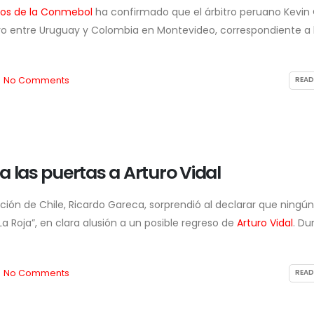
ros de la Conmebol
ha confirmado que el árbitro peruano Kevin
Keiko Fujimori confirma
tro entre Uruguay y Colombia en Montevideo, correspondiente a 
despliegue de las Fuerzas
Armadas en las calles y el
putado fujimorista Carlos
transporte
garra bajo la lupa por el
3 de agosto de 2026
esinato del periodista
No Comments
READ
stón Medina
de agosto de 2026
a las puertas a Arturo Vidal
cción de Chile, Ricardo Gareca, sorprendió al declarar que ningún
La Roja”, en clara alusión a un posible regreso de
Arturo Vidal
. Du
No Comments
READ