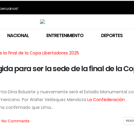
s peruanos!
NACIONAL
ENTRETENIMIENTO
DEPORTES
fael López Aliaga evita
Renovación Popular en
da para ser la sede de la final de la C
velar los motivos de la
problemas: Luis Rubio
nuncia de Luis Rubio y
renuncia de manera
lifica las especulaciones
irrevocable a su candidatura
 “infames”
a la Alcaldía de Lima
de agosto de 2026
4 de agosto de 2026
denta Dina Boluarte y nuevamente será el Estadio Monumental c
udamericano. Por Walter Velásquez Mendoza
La Confederación
ha confirmado que Lima...
No Comments
READ