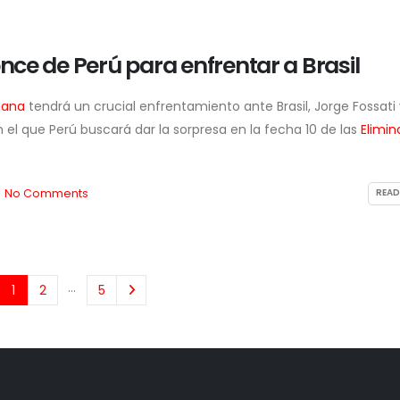
once de Perú para enfrentar a Brasil
uana
tendrá un crucial enfrentamiento ante Brasil, Jorge Fossati
 el que Perú buscará dar la sorpresa en la fecha 10 de las
Elimin
No Comments
READ
…
1
2
5