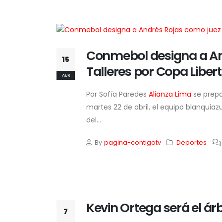
Conmebol designa a And
15
Pa
Talleres por Copa Liber
en
ABR
te
ag
Por Sofía Paredes
Alianza Lima
se prepa
ha
martes 22 de abril, el equipo blanquiazu
4 
del...
By
pagina-contigotv
Deportes
Kevin Ortega será el ár
7