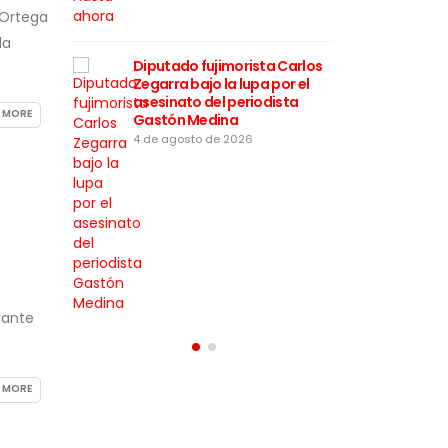
 Ortega
Keiko Fujimori conf
la
despliegue de las 
Armadas en las calle
Diputado fujimorista Carlos
transporte
Zegarra bajo la lupa por el
3 de agosto de 2026
asesinato del periodista
 MORE
Gastón Medina
4 de agosto de 2026
rante
 MORE