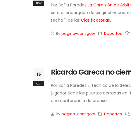
NOV
Por Sofía Paredes
La Comisión de Árbit
será el encargado de dirigir el encuen
Di
fecha 11 de las
Clasificatorias...
Ze
as
By
pagina-contigotv
Deportes
Ga
4 
Ricardo Gareca no cierr
15
OCT
Por Sofía Paredes El técnico de la Sele
jugador tiene las puertas cerradas en “
una conferencia de prensa...
By
pagina-contigotv
Deportes