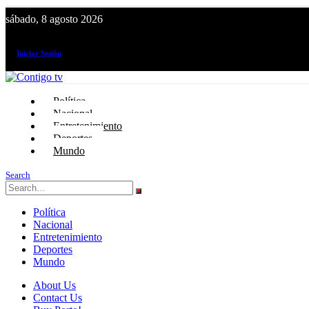
sábado, 8 agosto 2026
¡El canal de todos los peruanos!
Iniciar Sesión
Política
Nacional
Entretenimiento
Deportes
Mundo
Search
Política
Nacional
Entretenimiento
Deportes
Mundo
About Us
Contact Us