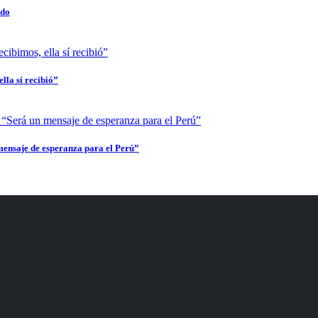
ado
lla sí recibió”
mensaje de esperanza para el Perú”