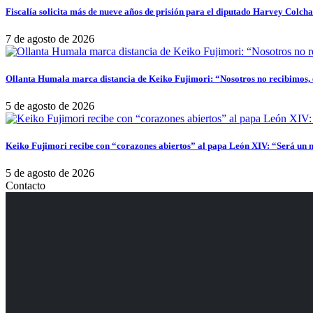
Fiscalía solicita más de nueve años de prisión para el diputado Harvey Colch
7 de agosto de 2026
Ollanta Humala marca distancia de Keiko Fujimori: “Nosotros no recibimos, e
5 de agosto de 2026
Keiko Fujimori recibe con “corazones abiertos” al papa León XIV: “Será un 
5 de agosto de 2026
Contacto