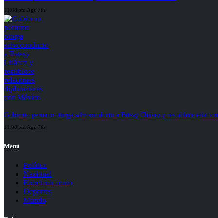
11:08 pm Ago 7th
Gobierno peruano otorga salvoconducto a Betssy Chávez y restablece relacio
11:08 pm Ago 7th
Menú
Política
Nacional
Entretenimiento
Deportes
Mundo