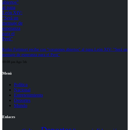
Keiko Fujimori recibe con “corazones abiertos” al papa León XIV: “Será un
mensaje de esperanza para el Perú”
09:08 pm Ago 5th
Menú
Política
Nacional
Entretenimiento
Deportes
Mundo
Enlaces
Deportes