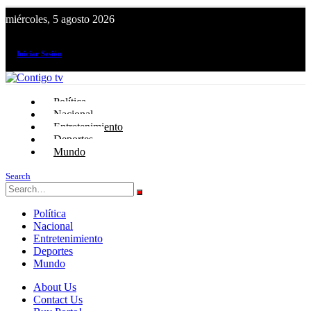
miércoles, 5 agosto 2026
¡El canal de todos los peruanos!
Iniciar Sesión
Política
Nacional
Entretenimiento
Deportes
Mundo
Search
Política
Nacional
Entretenimiento
Deportes
Mundo
About Us
Contact Us