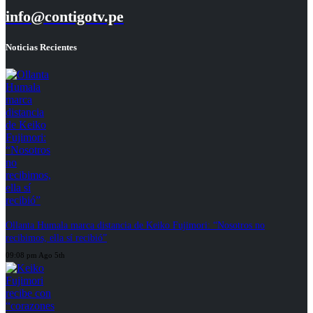
info@contigotv.pe
Noticias Recientes
Ollanta Humala marca distancia de Keiko Fujimori: “Nosotros no
recibimos, ella sí recibió”
09:08 pm Ago 5th