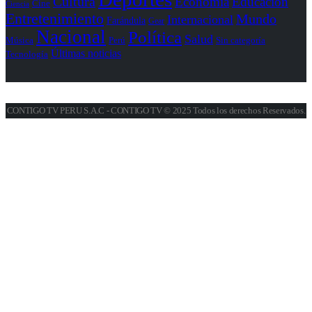
Cultura
Economía
Educación
Cine
Ciencia
Entretenimiento
Mundo
Internacional
Farándula
Gear
Nacional
Política
Salud
Perú
Sin categoría
Música
Últimas noticias
Tecnología
CONTIGO TV PERU S.A.C - CONTIGO TV © 2025 Todos los derechos Reservados.