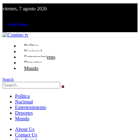
viernes, 7 agosto 2026
¡El canal de todos los peruanos!
Iniciar Sesión
Política
Nacional
Entretenimiento
Deportes
Mundo
Search
Política
Nacional
Entretenimiento
Deportes
Mundo
About Us
Contact Us