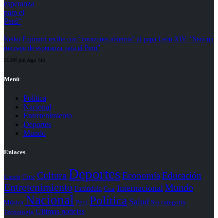
Keiko Fujimori recibe con “corazones abiertos” al papa León XIV: “Será un
mensaje de esperanza para el Perú”
09:08 pm Ago 5th
Menú
Política
Nacional
Entretenimiento
Deportes
Mundo
Enlaces
Deportes
Cultura
Economía
Educación
Cine
Ciencia
Entretenimiento
Mundo
Internacional
Farándula
Gear
Nacional
Política
Salud
Perú
Sin categoría
Música
Últimas noticias
Tecnología