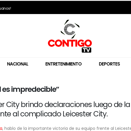
ruanos!
NACIONAL
ENTRETENIMIENTO
DEPORTES
l es impredecible”
Ollanta Humala marca
Restos del piloto y 
distancia de Keiko Fujimori:
de la tragedia aér
“Nosotros no recibimos, ella
Nasca ya fueron e
r City brindo declaraciones luego de la
sí recibió”
a sus familias
ente al complicado Leicester City.
5 de agosto de 2026
5 de agosto de 2026
Keiko Fujimori recibe con
Cortes de luz pro
la
, hablo de la importante victoria de su equipo frente al Leicest