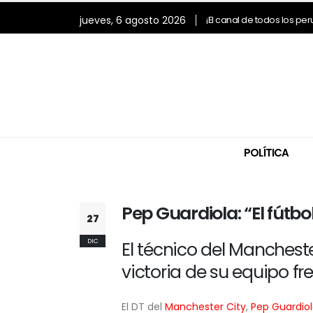
jueves, 6 agosto 2026
¡El canal de todos los pe
POLÍTICA
Pep Guardiola: “El fútbo
27
DIC
El técnico del Mancheste
victoria de su equipo fr
El DT del
Manchester City
,
Pep Guardio