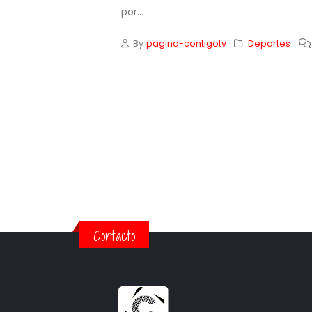
por...
By
pagina-contigotv
Deportes
Contacto