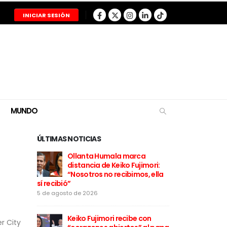
INICIAR SESIÓN
MUNDO
ÚLTIMAS NOTICIAS
la copiloto
Ollanta Humala marca
Restos d
ea en
distancia de Keiko Fujimori:
de la t
ntregados
“Nosotros no recibimos, ella
Nasca y
sí recibió”
a sus familias
5 de agosto de 2026
5 de agosto de 202
gramados
Keiko Fujimori recibe con
Cortes 
er City