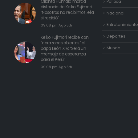
Ollanta Humala marca
Política
distancia de Keiko Fujimori:
“Nosotros no recibimos, ella
Nacional
sí recibió”
Entretenimiento
09:08 pm Ago 5th
Deportes
Keiko Fujimori recibe con
“corazones abiertos” al
Mundo
papa León XIV: “Será un
mensaje de esperanza
para el Perú”
09:08 pm Ago 5th