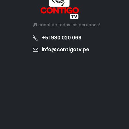
¡El canal de todos los peruanos!
+51 980 020 069
info@contigotv.pe