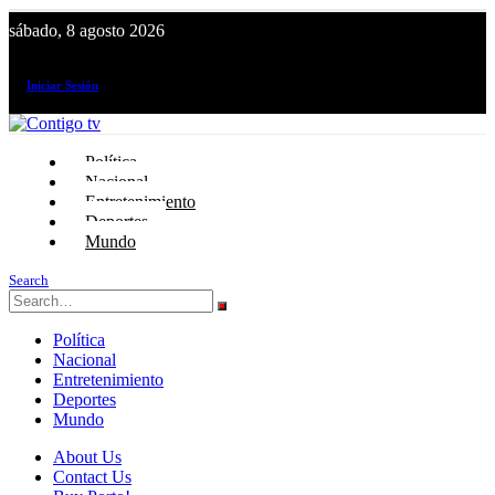
sábado, 8 agosto 2026
¡El canal de todos los peruanos!
Iniciar Sesión
Política
Nacional
Entretenimiento
Deportes
Mundo
Search
Política
Nacional
Entretenimiento
Deportes
Mundo
About Us
Contact Us