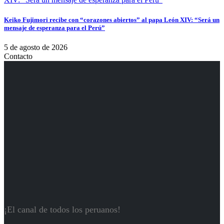
Keiko Fujimori recibe con “corazones abiertos” al papa León XIV: “Será un
mensaje de esperanza para el Perú”
5 de agosto de 2026
Contacto
¡El canal de todos los peruanos!