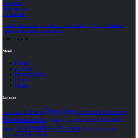
Gobierno peruano otorga salvoconducto a Betssy Chávez y restablece
relaciones diplomáticas con México
11:08 pm Ago 7th
Menú
Política
Nacional
Entretenimiento
Deportes
Mundo
Enlaces
Deportes
Cultura
Economía
Educación
Cine
Ciencia
Entretenimiento
Mundo
Internacional
Farándula
Gear
Nacional
Política
Salud
Perú
Sin categoría
Música
Últimas noticias
Tecnología