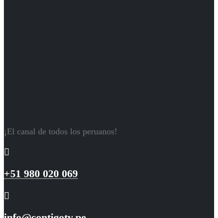
¡El canal de todos los peruanos!
+51 980 020 069
info@contigotv.pe