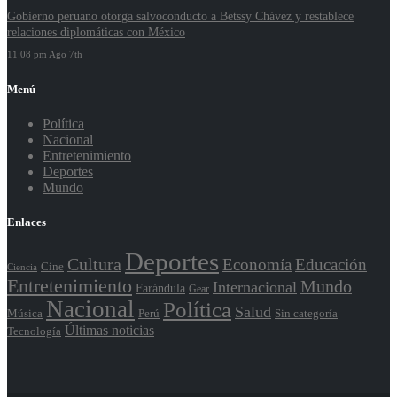
Gobierno peruano otorga salvoconducto a Betssy Chávez y restablece
relaciones diplomáticas con México
11:08 pm Ago 7th
Menú
Política
Nacional
Entretenimiento
Deportes
Mundo
Enlaces
Deportes
Cultura
Economía
Educación
Cine
Ciencia
Entretenimiento
Mundo
Internacional
Farándula
Gear
Nacional
Política
Salud
Perú
Sin categoría
Música
Últimas noticias
Tecnología