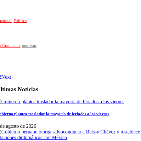
acional
,
Política
o Comments
Read More
2
Next
ltimas Noticias
bierno plantea trasladar la mayoría de feriados a los viernes
 de agosto de 2026