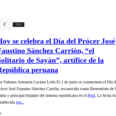
2
JUN
Hoy se celebra el Día del Prócer José
Faustino Sánchez Carrión, “el
olitario de Sayán”, artífice de la
República peruana
or Fabiana Antonela Luciani León El 2 de junio se conmemora el Día d
rócer José Faustino Sánchez Carrión, reconocido como Benemérito de 
atria y principal forjador del sistema republicano en el
Perú
. La fecha fu
stablecida
por...
y