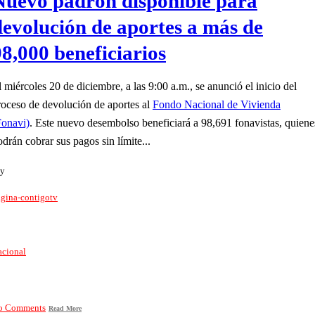
Nuevo padrón disponible para
devolución de aportes a más de
98,000 beneficiarios
l miércoles 20 de diciembre, a las 9:00 a.m., se anunció el inicio del
roceso de devolución de aportes al
Fondo Nacional de Vivienda
Fonavi)
. Este nuevo desembolso beneficiará a 98,691 fonavistas, quiene
odrán cobrar sus pagos sin límite...
y
gina-contigotv
acional
o Comments
Read More