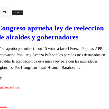
29
ABR
Congreso aprueba ley de reelección
de alcaldes y gobernadores
Y se aprobó por minoría con 15 votos a favor! Fuerza Popular, APP,
enovación Popular y Avanza País son los partidos más destacados en
espaldar la aprobación de esta nueva ley para con las autoridades
egionales. Por Liangshan Josué Huamán Barahona La...
y
gina-contigotv
lítica