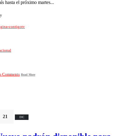
aís hasta el próximo martes...
y
gina-contigotv
acional
o Comments
Read More
21
DIC