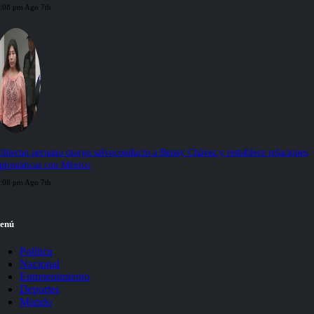
:08 pm Ago 7th
bierno peruano otorga salvoconducto a Betssy Chávez y restablece relaciones
iplomáticas con México
:08 pm Ago 7th
enú
Política
Nacional
Entretenimiento
Deportes
Mundo