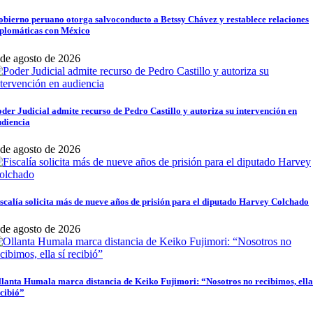
bierno peruano otorga salvoconducto a Betssy Chávez y restablece relaciones
iplomáticas con México
 de agosto de 2026
der Judicial admite recurso de Pedro Castillo y autoriza su intervención en
udiencia
 de agosto de 2026
scalía solicita más de nueve años de prisión para el diputado Harvey Colchado
 de agosto de 2026
lanta Humala marca distancia de Keiko Fujimori: “Nosotros no recibimos, ella
cibió”