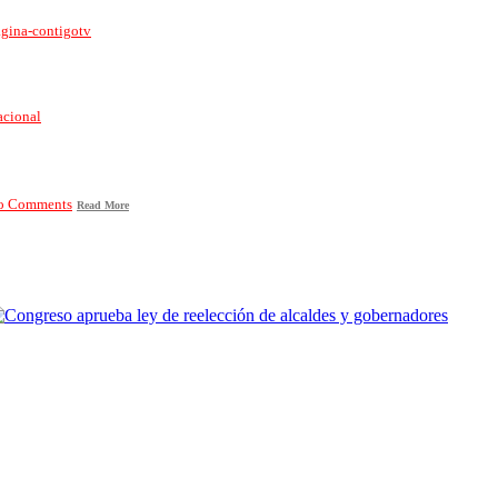
gina-contigotv
acional
o Comments
Read More