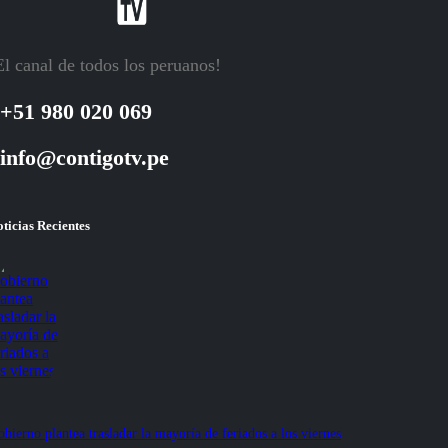
El canal de todos los peruanos!
+51 980 020 069
info@contigotv.pe
ticias Recientes
bierno plantea trasladar la mayoría de feriados a los viernes