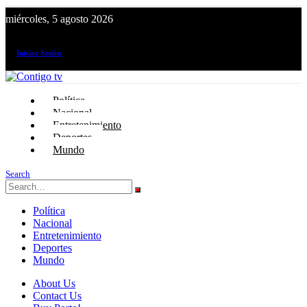
miércoles, 5 agosto 2026
¡El canal de todos los peruanos!
Iniciar Sesión
Política
Nacional
Entretenimiento
Deportes
Mundo
Search
Política
Nacional
Entretenimiento
Deportes
Mundo
About Us
Contact Us