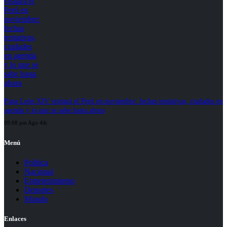
Papa León XIV visitará el Perú en noviembre: fechas tentativas, ciudades en
agenda y lo que se sabe hasta ahora
09:08 pm Ago 4th
Menú
Política
Nacional
Entretenimiento
Deportes
Mundo
Enlaces