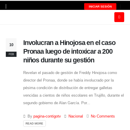
INICIAR SESIÓN
Involucran a Hinojosa en el caso
10
Pronaa luego de intoxicar a 200
FEB
niños durante su gestión
Revelan el pasado de gestión de Freddy Hinojosa como
director del Pronaa, donde se había involucrado por la
pésima condición de distribución de entregar galletas
vencidas a cientos de niños escolares en Trujillo, durante el
segundo gobierno de Alan García. Por...
By
pagina-contigotv
Nacional
No Comments
READ MORE