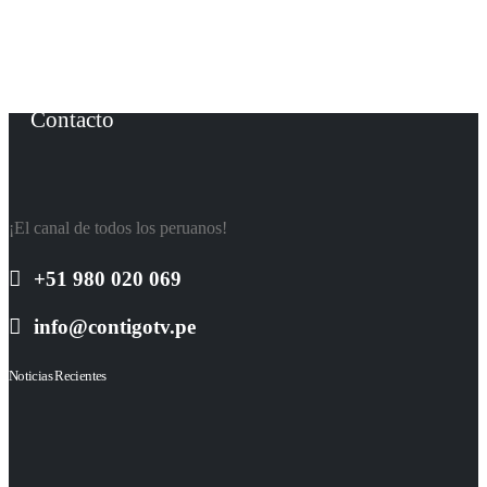
m
5
Contacto
¡El canal de todos los peruanos!
+51 980 020 069
info@contigotv.pe
Noticias Recientes