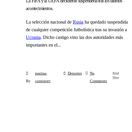
La FIFA y la UEFA decidieron suspenderla tras los últimos
acontecimientos.
La selección nacional de
Rusia
ha quedado suspendida
de cualquier competición futbolística tras su invasión a
Ucrania
. Dicho castigo vino las dos autoridades más
importantes en el...
Read
pagina-
Deportes
No
More
By
contigotv
Comments