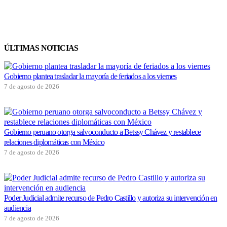
ÚLTIMAS NOTICIAS
Gobierno plantea trasladar la mayoría de feriados a los viernes
F
7 de agosto de 2026
C
7
Gobierno peruano otorga salvoconducto a Betssy Chávez y restablece
relaciones diplomáticas con México
O
7 de agosto de 2026
e
5
Poder Judicial admite recurso de Pedro Castillo y autoriza su intervención en
audiencia
K
7 de agosto de 2026