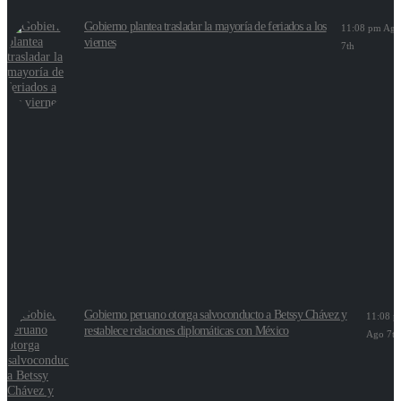
Gobierno plantea trasladar la mayoría de feriados a los
11:08 pm Ag
viernes
7th
Gobierno peruano otorga salvoconducto a Betssy Chávez y
11:08 
restablece relaciones diplomáticas con México
Ago 7th