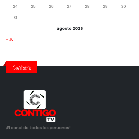
24
25
26
27
28
29
30
31
agosto 2026
« Jul
Contacto
¡El canal de todos los peruanos!