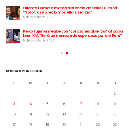
Ollanta Humala marca distancia de Keiko Fujimori:
“Nosotros no recibimos, ella sí recibió”
5 de agosto de 2026
Keiko Fujimori recibe con “corazones abiertos” al papa
León XIV: “Será un mensaje de esperanza para el Perú”
5 de agosto de 2026
BUSCAR POR FECHA
L
M
X
J
V
S
D
1
2
3
4
5
6
7
8
9
10
11
12
13
14
15
16
17
18
19
20
21
22
23