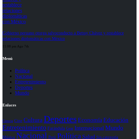
Gobierno peruano otorga salvoconducto a Betssy Chávez y restablece
relaciones diplomáticas con México
11:08 pm Ago 7th
Menú
Política
Nacional
Entretenimiento
Deportes
Mundo
Enlaces
Deportes
Cultura
Economía
Educación
Cine
Ciencia
Entretenimiento
Mundo
Internacional
Farándula
Gear
Nacional
Política
Salud
Perú
Sin categoría
Música