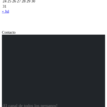
24
25
26
27
28
29
30
31
« Jul
Contacto
¡El canal de todos los peruanos!