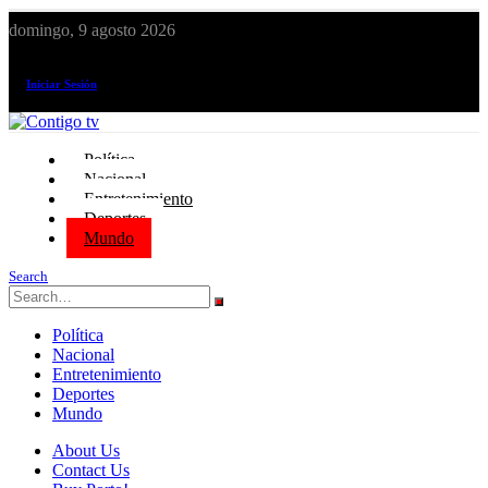
domingo, 9 agosto 2026
¡El canal de todos los peruanos!
Iniciar Sesión
Política
Nacional
Entretenimiento
Deportes
Mundo
Search
Política
Nacional
Entretenimiento
Deportes
Mundo
About Us
Contact Us