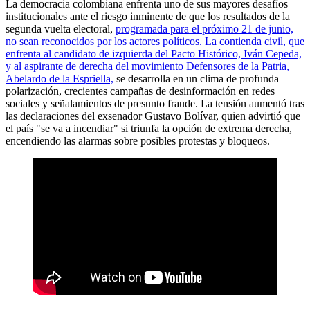
La democracia colombiana enfrenta uno de sus mayores desafíos
institucionales ante el riesgo inminente de que los resultados de la
segunda vuelta electoral,
programada para el próximo 21 de junio,
no sean reconocidos por los actores políticos. La contienda civil, que
enfrenta al candidato de izquierda del Pacto Histórico, Iván Cepeda,
y al aspirante de derecha del movimiento Defensores de la Patria,
Abelardo de la Espriella,
se desarrolla en un clima de profunda
polarización, crecientes campañas de desinformación en redes
sociales y señalamientos de presunto fraude. La tensión aumentó tras
las declaraciones del exsenador Gustavo Bolívar, quien advirtió que
el país "se va a incendiar" si triunfa la opción de extrema derecha,
encendiendo las alarmas sobre posibles protestas y bloqueos.