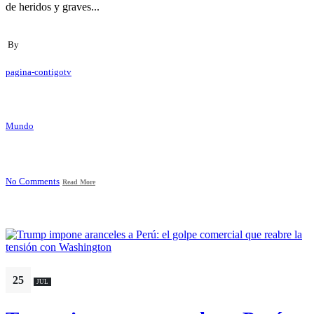
de heridos y graves...
By
pagina-contigotv
Mundo
No Comments
Read More
25
JUL