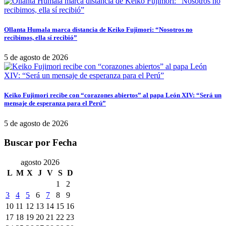
Ollanta Humala marca distancia de Keiko Fujimori: “Nosotros no
recibimos, ella sí recibió”
5 de agosto de 2026
Keiko Fujimori recibe con “corazones abiertos” al papa León XIV: “Será un
mensaje de esperanza para el Perú”
5 de agosto de 2026
Buscar por Fecha
agosto 2026
L
M
X
J
V
S
D
1
2
3
4
5
6
7
8
9
10
11
12
13
14
15
16
17
18
19
20
21
22
23