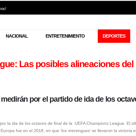
nos!
NACIONAL
ENTRETENIMIENTO
DEPORTES
e: Las posibles alineaciones del
edirán por el partido de ida de los octav
or la ida de los octavos de final de la
UEFA Champions League
. El ú
uropa fue en el 2018, en que ‘los merengues’ se llevaron la victoria e