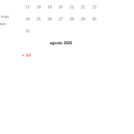
17
18
19
20
21
22
23
o más
24
25
26
27
28
29
30
íses
31
agosto 2026
« Jul