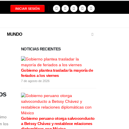
INICIAR SESIÓN
MUNDO
NOTICIAS RECIENTES
Gobierno plantea trasladar la mayoría de
feriados a los viernes
Fiscalía solic
prisión para e
7 de agosto de 2026
7 de agosto de 20
os
ltimo
Gobierno peruano otorga salvoconducto
Ollanta Humal
a Betssy Chávez y restablece relaciones
Fujimori: “Nos
n los
diplomáticas con México
recibió”