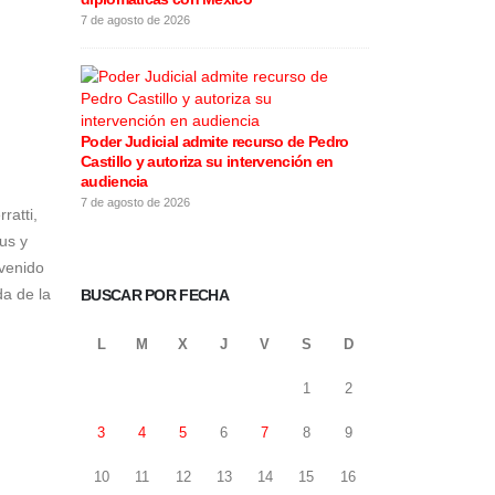
7 de agosto de 2026
5 de agosto de 20
Poder Judicial admite recurso de Pedro
Keiko Fujimor
Castillo y autoriza su intervención en
abiertos” al p
audiencia
mensaje de es
7 de agosto de 2026
5 de agosto de 20
ratti,
us y
 venido
da de la
BUSCAR POR FECHA
L
M
X
J
V
S
D
1
2
3
4
5
6
7
8
9
10
11
12
13
14
15
16