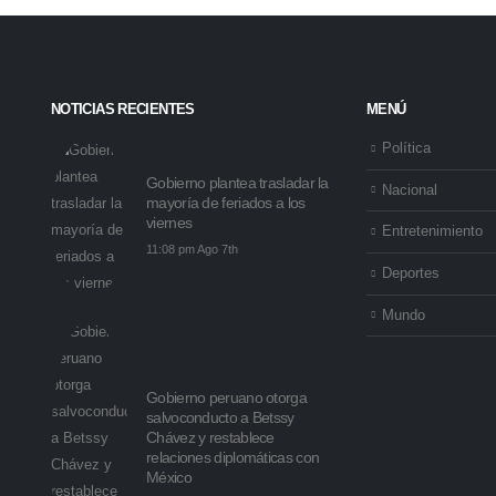
NOTICIAS RECIENTES
MENÚ
Política
Gobierno plantea trasladar la
Nacional
mayoría de feriados a los
viernes
Entretenimiento
11:08 pm Ago 7th
Deportes
Mundo
Gobierno peruano otorga
salvoconducto a Betssy
Chávez y restablece
relaciones diplomáticas con
México