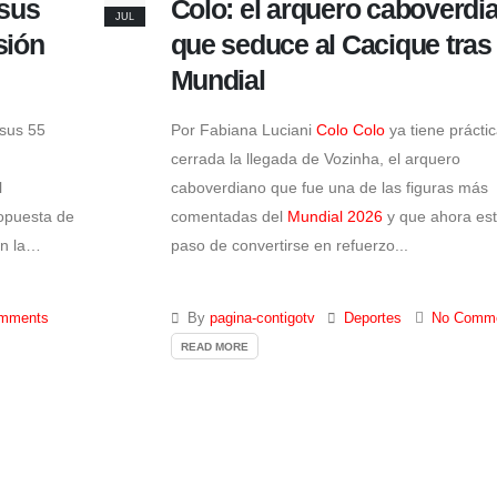
sus
Colo: el arquero caboverdi
JUL
sión
que seduce al Cacique tras 
Mundial
sus 55
Por Fabiana Luciani
Colo Colo
ya tiene prácti
cerrada la llegada de Vozinha, el arquero
l
caboverdiano que fue una de las figuras más
opuesta de
comentadas del
Mundial 2026
y que ahora est
n la
paso de convertirse en refuerzo...
mments
By
pagina-contigotv
Deportes
No Comm
READ MORE