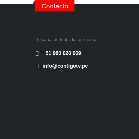
Contacto
¡El canal de todos los peruanos!
+51 980 020 069
info@contigotv.pe