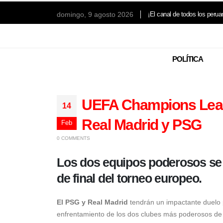
domingo, 9 agosto 2026
¡El canal de todos los perua
POLÍTICA
UEFA Champions Leagu
14
Real Madrid y PSG
Feb
0 COMMENTS
Los dos equipos poderosos se m
de final del torneo europeo.
El PSG y Real Madrid
tendrán un impactante duelo p
enfrentamiento de los dos clubes más poderosos de E