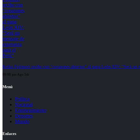
Keiko Fujimori recibe con “corazones abiertos” al papa León XIV: “Será un m
09:08 pm Ago 5th
Menú
Política
Nacional
Entretenimiento
Deportes
Mundo
Enlaces