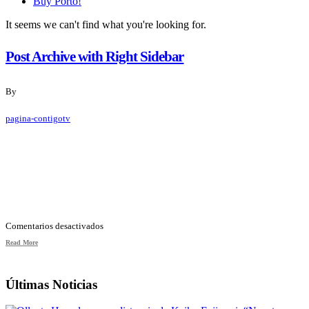
Buy Porto!
It seems we can't find what you're looking for.
Post Archive with Right Sidebar
By
pagina-contigotv
en
Comentarios desactivados
Read More
Post
Archive
with
Últimas Noticias
Right