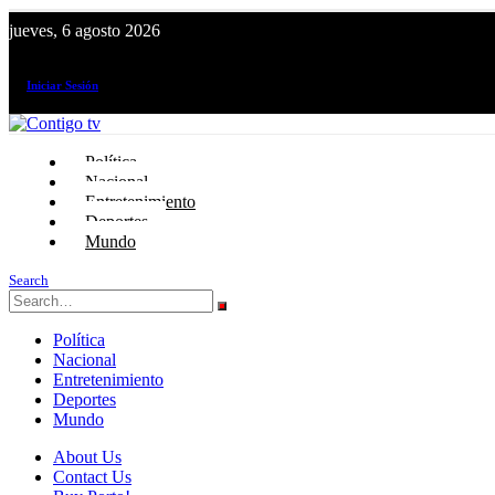
jueves, 6 agosto 2026
¡El canal de todos los peruanos!
Iniciar Sesión
Política
Nacional
Entretenimiento
Deportes
Mundo
Search
Política
Nacional
Entretenimiento
Deportes
Mundo
About Us
Contact Us