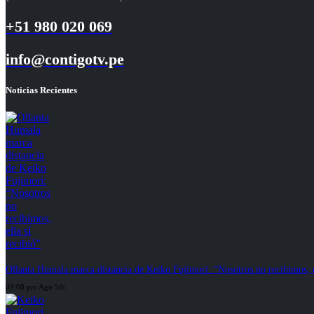
+51 980 020 069
info@contigotv.pe
Noticias Recientes
Ollanta Humala marca distancia de Keiko Fujimori: “Nosotros no recibimos, el
09:08 pm Ago 5th