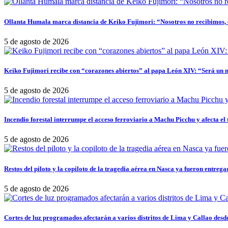
Sidebar
Ollanta Humala marca distancia de Keiko Fujimori: “Nosotros no recibimos, e
5 de agosto de 2026
Keiko Fujimori recibe con “corazones abiertos” al papa León XIV: “Será un 
5 de agosto de 2026
Incendio forestal interrumpe el acceso ferroviario a Machu Picchu y afecta el 
5 de agosto de 2026
Restos del piloto y la copiloto de la tragedia aérea en Nasca ya fueron entrega
5 de agosto de 2026
Cortes de luz programados afectarán a varios distritos de Lima y Callao desde