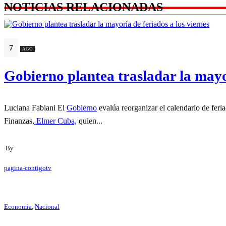
NOTICIAS RELACIONADAS
7
AGO
Gobierno plantea trasladar la mayor
Luciana Fabiani El
Gobierno
evalúa reorganizar el calendario de feri
Finanzas,
Elmer Cuba,
quien...
By
pagina-contigotv
Economía
,
Nacional