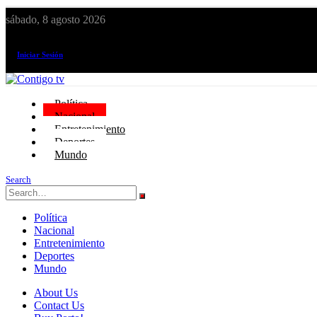
sábado, 8 agosto 2026
¡El canal de todos los peruanos!
Iniciar Sesión
Política
Nacional
Entretenimiento
Deportes
Mundo
Search
Política
Nacional
Entretenimiento
Deportes
Mundo
About Us
Contact Us