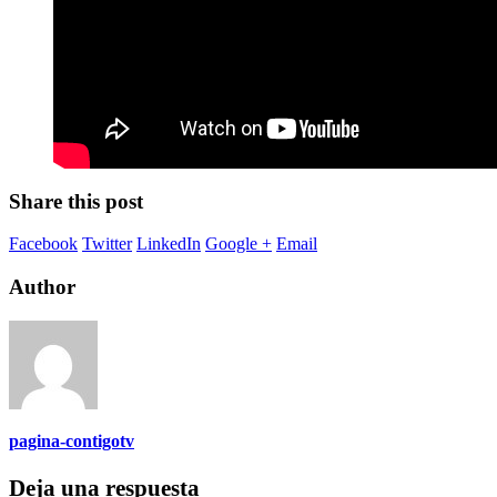
Share this post
Facebook
Twitter
LinkedIn
Google +
Email
Author
pagina-contigotv
Deja una respuesta