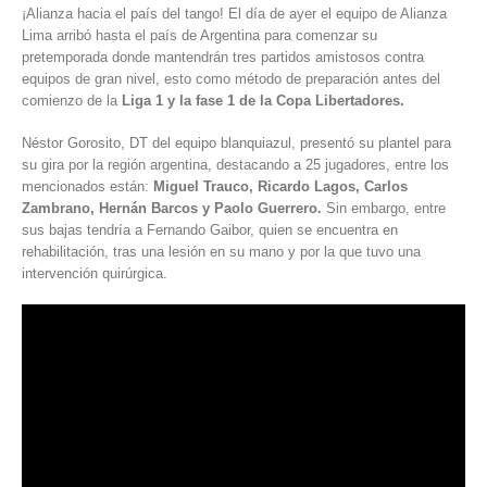
¡Alianza hacia el país del tango! El día de ayer el equipo de Alianza
Lima arribó hasta el país de
Argentina
para comenzar su
pretemporada donde mantendrán tres partidos amistosos contra
equipos de gran nivel, esto como método de preparación antes del
comienzo de la
Liga 1 y la fase 1 de la
Copa Libertadores
.
Néstor Gorosito, DT del equipo blanquiazul, presentó su plantel para
su gira por la región argentina, destacando a 25 jugadores, entre los
mencionados están:
Miguel Trauco, Ricardo Lagos, Carlos
Zambrano, Hernán Barcos y Paolo Guerrero.
Sin embargo, entre
sus bajas tendría a Fernando Gaibor, quien se encuentra en
rehabilitación, tras una lesión en su mano y por la que tuvo una
intervención quirúrgica.