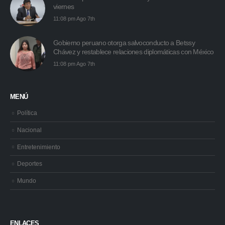
viernes
11:08 pm Ago 7th
Gobierno peruano otorga salvoconducto a Betssy
Chávez y restablece relaciones diplomáticas con México
11:08 pm Ago 7th
MENÚ
Política
Nacional
Entretenimiento
Deportes
Mundo
ENLACES