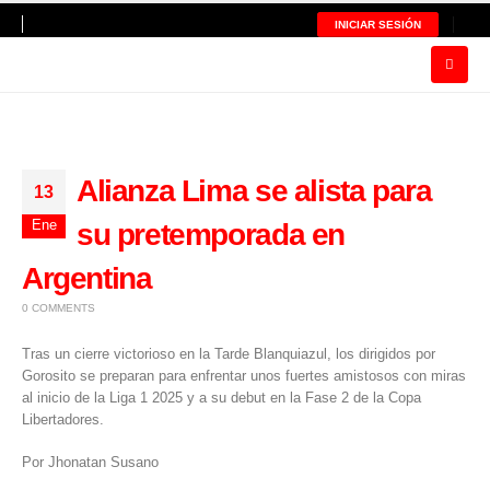
INICIAR SESIÓN
Alianza Lima se alista para
13
Ene
su pretemporada en
Argentina
0 COMMENTS
Tras un cierre victorioso en la Tarde Blanquiazul, los dirigidos por
Gorosito se preparan para enfrentar unos fuertes amistosos con miras
al inicio de la Liga 1 2025 y a su debut en la Fase 2 de la
Copa
Libertadores
.
Por Jhonatan Susano