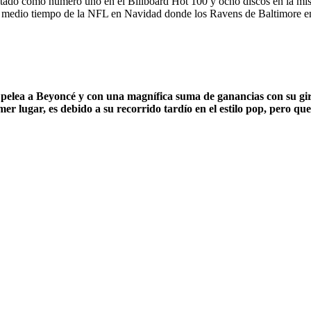
stado como número uno en el Billboard Hot 100 y ocho discos en la mi
el medio tiempo de la NFL en Navidad donde los Ravens de Baltimore en
r pelea a Beyoncé y con una magnífica suma de ganancias con su gi
er lugar, es debido a su recorrido tardío en el estilo pop, pero qu