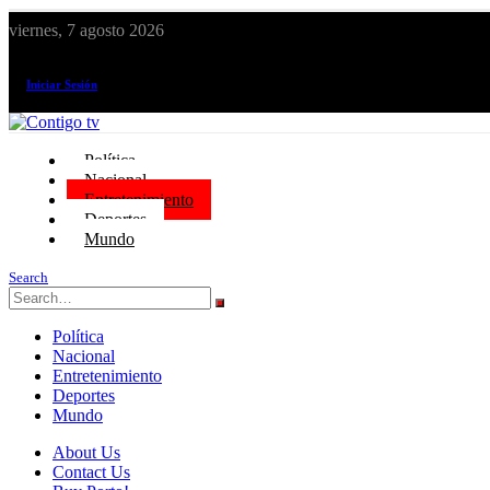
viernes, 7 agosto 2026
¡El canal de todos los peruanos!
Iniciar Sesión
Política
Nacional
Entretenimiento
Deportes
Mundo
Search
Política
Nacional
Entretenimiento
Deportes
Mundo
About Us
Contact Us