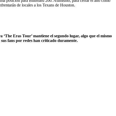
sma posición para Billboard 200. Asimismo, para cerrar el año como
frentarán de locales a los Texans de Houston.
ra ‘The Eras Tour’ mantiene el segundo lugar, algo que el mismo
e sus fans por redes han criticado duramente.