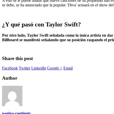
A esto se le puede añadir que nueve canciones de su propiedad han e
se debe, se ha anunciado que la popular ‘Diva’ actuará en el show d
¿Y qué pasó con Taylor Swift?
Por otro lado, Taylor Swift señalada como la única artista en da
Billboard se manifestó señalando que su posición raspando el prim
Share this post
Facebook
Twitter
LinkedIn
Google +
Email
Author
pagina-contigotv