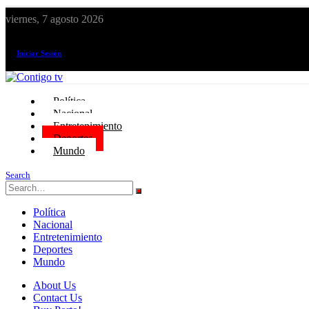
viernes, 7 agosto 2026
¡El canal de todos los peruanos!
Iniciar Sesión
Política
Nacional
Entretenimiento
Deportes
Mundo
Search
Política
Nacional
Entretenimiento
Deportes
Mundo
About Us
Contact Us