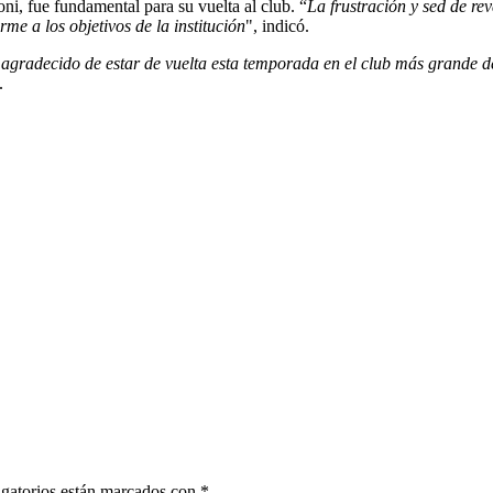
ni, fue fundamental para su vuelta al club. “
La frustración y sed de re
me a los objetivos de la institución
", indicó.
gradecido de estar de vuelta esta temporada en el club más grande de
.
gatorios están marcados con
*