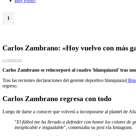
Buy Porto!
1
Mar
Carlos Zambrano: «Hoy vuelvo con más g
0 COMMENTS
Carlos Zambrano se reincorporó al cuadro 'blanquiazul' tras unos 
Tras las recientes declaraciones del gerente deportivo blanquiazul
Bru
regreso.
Carlos Zambrano regresa con todo
Luego de darse a conocer que volverá a incorporarse al plantel de Ali
"
El fútbol me ha llevado a defender con honor los colores de gr
inexplicable e inigualabl
e", comenzaba su post vía Instagram.