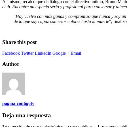
Asimismo, recalcó que el diálogo con el directivo íntimo, Bruno Mario
club. Encontré un espacio serio y profesional para conversar y alinear
"
Hoy vuelvo con más ganas y compromiso que nunca y soy un a
de lo que soy capaz con estos colores hasta la muerte
", finalizó
Share this post
Facebook
Twitter
LinkedIn
Google +
Email
Author
pagina-contigotv
Deja una respuesta
Tu dirección de correo electrónico no será publicada.
Los campos obli