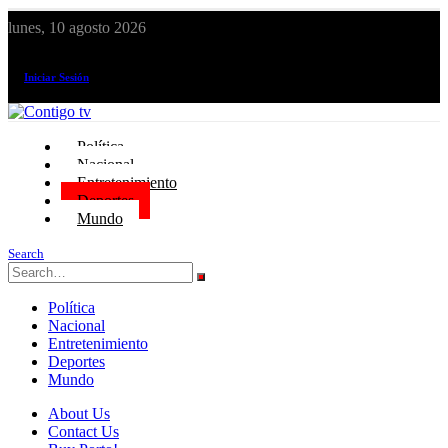
lunes, 10 agosto 2026
¡El canal de todos los peruanos!
Iniciar Sesión
Política
Nacional
Entretenimiento
Deportes
Mundo
Search
Política
Nacional
Entretenimiento
Deportes
Mundo
About Us
Contact Us