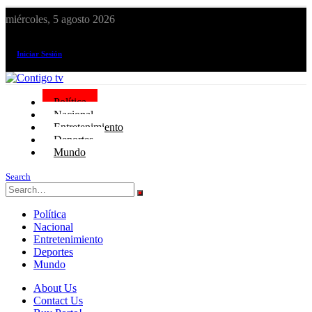
miércoles, 5 agosto 2026
¡El canal de todos los peruanos!
Iniciar Sesión
Política
Nacional
Entretenimiento
Deportes
Mundo
Search
Política
Nacional
Entretenimiento
Deportes
Mundo
About Us
Contact Us