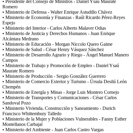
• Presidente del Consejo de Ministros - Daniel Ysau Maurate
Romero
• Ministerio de Defensa - Walter Enrique Astudillo Chávez
• Ministerio de Economía y Finanzas - Raúl Ricardo Pérez-Reyes
Espejo
• Ministerio del Interior - Carlos Alberto Malaver Odias
• Ministerio de Justicia y Derechos Humanos - Juan Enrique
Alcántara Medrano
• Ministerio de Educación - Morgan Niccolo Quero Gaime
• Ministerio de Salud - César Henry Vásquez Sánchez
• Ministerio de Desarrollo Agrario y Riego - Ángel Manuel Manero
Campos
• Ministerio de Trabajo y Promoción de Empleo - Daniel Ysaú
Maurate Romero
• Ministerio de Producción - Sergio González Guerrero
• Ministerio de Comercio Exterior y Turismo - Úrsula Desilú León
Chempén
• Ministerio de Energía y Minas - Jorge Luis Montero Cornejo
• Ministerio de Transportes y Comunicaciones - César Carlos
Sandoval Pozo
• Ministerio Vivienda, Construcción y Saneamiento - Durich
Francisco Whittembury Talledo
• Ministerio de la Mujer y Poblaciones Vulnerables - Fanny Esther
Montellanos Carbajal
• Ministerio del Ambiente - Juan Carlos Castro Vargas