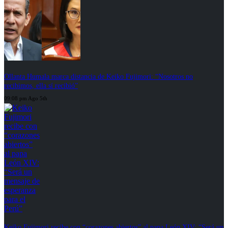
Ollanta Humala marca distancia de Keiko Fujimori: “Nosotros no
recibimos, ella sí recibió”
09:08 pm Ago 5th
Keiko Fujimori recibe con “corazones abiertos” al papa León XIV: “Será un