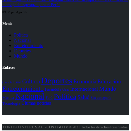
mensaje de esperanza para el Perú”
09:08 pm Ago 5th
Menú
Política
Nacional
Entretenimiento
Deportes
Mundo
Enlaces
Deportes
Cultura
Economía
Educación
Cine
Ciencia
Entretenimiento
Mundo
Internacional
Farándula
Gear
Nacional
Política
Salud
Perú
Sin categoría
Música
Últimas noticias
Tecnología
CONTIGO TV PERU S.A.C - CONTIGO TV © 2025 Todos los derechos Reservados.