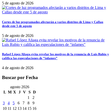
5 de agosto de 2026
Cortes de luz programados afectarán a varios distritos de Lima y Callao
desde este 5 de agosto
5 de agosto de 2026
Rafael López Aliaga evita revelar los motivos de la renuncia de Luis Rubio y
califica las especulaciones de “infames”
4 de agosto de 2026
Buscar por Fecha
agosto 2026
L
M
X
J
V
S
D
1
2
3
4
5
6
7
8
9
10
11
12
13
14
15
16