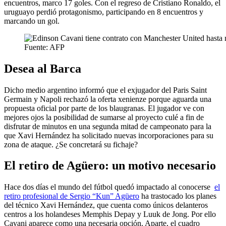
encuentros, marco 17 goles. Con el regreso de Cristiano Ronaldo, el
uruguayo perdió protagonismo, participando en 8 encuentros y
marcando un gol.
Fuente: AFP
Desea al Barca
Dicho medio argentino informó que el exjugador del Paris Saint
Germain y Napoli rechazó la oferta xenienze porque aguarda una
propuesta oficial por parte de los blaugranas. El jugador ve con
mejores ojos la posibilidad de sumarse al proyecto culé a fin de
disfrutar de minutos en una segunda mitad de campeonato para la
que Xavi Hernández ha solicitado nuevas incorporaciones para su
zona de ataque. ¿Se concretará su fichaje?
El retiro de Agüero: un motivo necesario
Hace dos días el mundo del fútbol quedó impactado al conocerse
el
retiro profesional de Sergio “Kun” Agüero
ha trastocado los planes
del técnico Xavi Hernández, que cuenta como únicos delanteros
centros a los holandeses Memphis Depay y Luuk de Jong. Por ello
Cavani aparece como una necesaria opción. Aparte, el cuadro