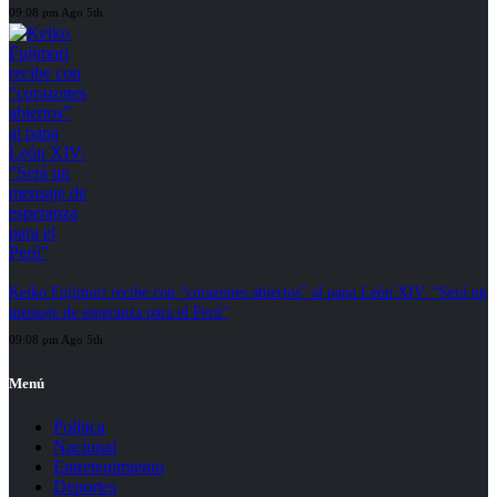
09:08 pm Ago 5th
Keiko Fujimori recibe con “corazones abiertos” al papa León XIV: “Será un
mensaje de esperanza para el Perú”
09:08 pm Ago 5th
Menú
Política
Nacional
Entretenimiento
Deportes