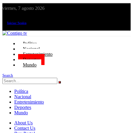
viernes, 7 agosto 2026
¡El canal de todos los peruanos!
Iniciar Sesión
Política
Nacional
Entretenimiento
Deportes
Mundo
Search
Política
Nacional
Entretenimiento
Deportes
Mundo
About Us
Contact Us