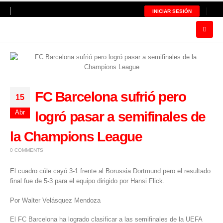
INICIAR SESIÓN
FC Barcelona sufrió pero
15
Abr
logró pasar a semifinales de
la Champions League
0 COMMENTS
El cuadro cúle cayó 3-1 frente al Borussia Dortmund pero el resultado
final fue de 5-3 para el equipo dirigido por Hansi Flick.
Por Walter Velásquez Mendoza
​El
FC Barcelona
ha logrado clasificar a las semifinales de la
UEFA