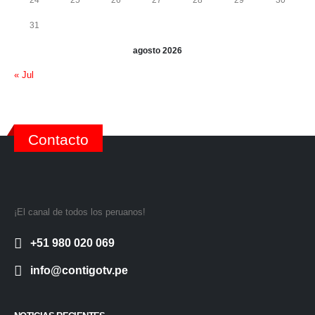
24
25
26
27
28
29
30
31
agosto 2026
« Jul
Contacto
¡El canal de todos los peruanos!
+51 980 020 069
info@contigotv.pe