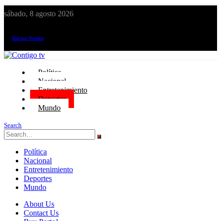
sábado, 8 agosto 2026
¡El canal de todos los peruanos!
Iniciar Sesión
Política
Nacional
Entretenimiento
Deportes
Mundo
Search
Política
Nacional
Entretenimiento
Deportes
Mundo
About Us
Contact Us