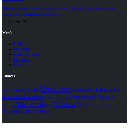
Gobierno peruano otorga salvoconducto a Betssy Chávez y restablece
relaciones diplomáticas con México
11:08 pm Ago 7th
Menú
Política
Nacional
Entretenimiento
Deportes
Mundo
Enlaces
Deportes
Cultura
Economía
Educación
Cine
Ciencia
Entretenimiento
Mundo
Internacional
Farándula
Gear
Nacional
Política
Salud
Perú
Sin categoría
Música
Últimas noticias
Tecnología