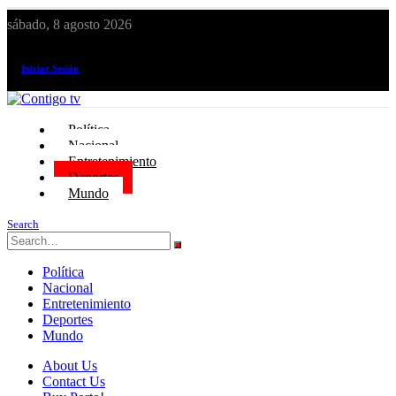
sábado, 8 agosto 2026
¡El canal de todos los peruanos!
Iniciar Sesión
Política
Nacional
Entretenimiento
Deportes
Mundo
Search
Política
Nacional
Entretenimiento
Deportes
Mundo
About Us
Contact Us