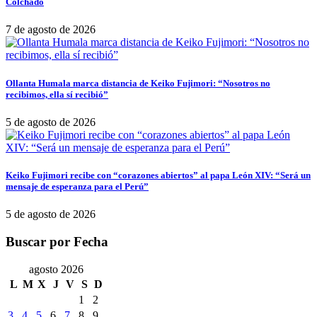
Colchado
7 de agosto de 2026
Ollanta Humala marca distancia de Keiko Fujimori: “Nosotros no
recibimos, ella sí recibió”
5 de agosto de 2026
Keiko Fujimori recibe con “corazones abiertos” al papa León XIV: “Será un
mensaje de esperanza para el Perú”
5 de agosto de 2026
Buscar por Fecha
agosto 2026
L
M
X
J
V
S
D
1
2
3
4
5
6
7
8
9