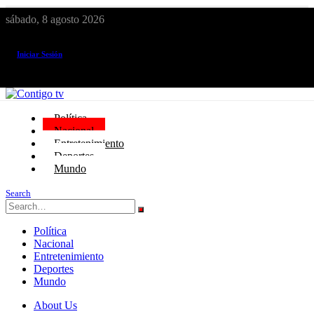
sábado, 8 agosto 2026
¡El canal de todos los peruanos!
Iniciar Sesión
Política
Nacional
Entretenimiento
Deportes
Mundo
Search
Política
Nacional
Entretenimiento
Deportes
Mundo
About Us