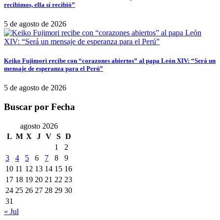
recibimos, ella sí recibió”
5 de agosto de 2026
Keiko Fujimori recibe con “corazones abiertos” al papa León XIV: “Será un
mensaje de esperanza para el Perú”
5 de agosto de 2026
Buscar por Fecha
agosto 2026
L
M
X
J
V
S
D
1
2
3
4
5
6
7
8
9
10
11
12
13
14
15
16
17
18
19
20
21
22
23
24
25
26
27
28
29
30
31
« Jul