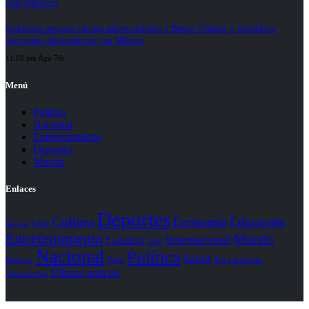
Gobierno peruano otorga salvoconducto a Betssy Chávez y restablece
relaciones diplomáticas con México
11:08 pm Ago 7th
Menú
Política
Nacional
Entretenimiento
Deportes
Mundo
Enlaces
Deportes
Cultura
Economía
Educación
Cine
Ciencia
Entretenimiento
Mundo
Internacional
Farándula
Gear
Nacional
Política
Salud
Perú
Sin categoría
Música
Últimas noticias
Tecnología