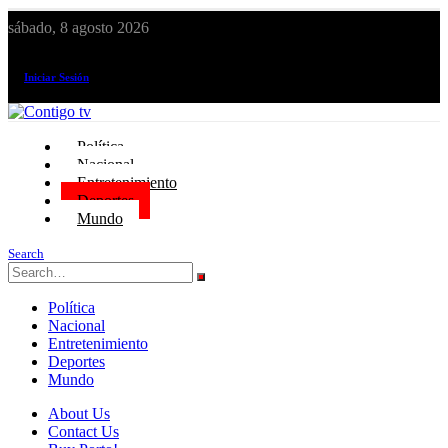
sábado, 8 agosto 2026
¡El canal de todos los peruanos!
Iniciar Sesión
Política
Nacional
Entretenimiento
Deportes
Mundo
Search
Política
Nacional
Entretenimiento
Deportes
Mundo
About Us
Contact Us