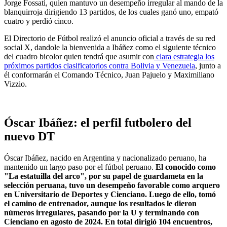
Jorge Fossati, quien mantuvo un desempeño irregular al mando de la
blanquirroja dirigiendo 13 partidos, de los cuales ganó uno, empató
cuatro y perdió cinco.
El Directorio de Fútbol realizó el anuncio oficial a través de su red
social X, dandole la bienvenida a Ibáñez como el siguiente técnico
del cuadro bicolor quien tendrá que asumir con
clara estrategia los
próximos partidos clasificatorios contra Bolivia y Venezuela
, junto a
él conformarán el Comando Técnico, Juan Pajuelo y Maximiliano
Vizzio.
Óscar Ibáñez: el perfil futbolero del
nuevo DT
Óscar Ibáñez, nacido en Argentina y nacionalizado peruano, ha
mantenido un largo paso por el fútbol peruano.
El conocido como
"La estatuilla del arco", por su papel de guardameta en la
selección peruana, tuvo un desempeño favorable como arquero
en Universitario de Deportes y Cienciano. Luego de ello, tomó
el camino de entrenador, aunque los resultados le dieron
números irregulares, pasando por la U y terminando con
Cienciano en agosto de 2024. En total dirigió 104 encuentros,