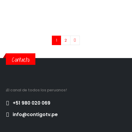
Porto
1
2
Contacto
¡El canal de todos los peruanos!
+51 980 020 069
info@contigotv.pe